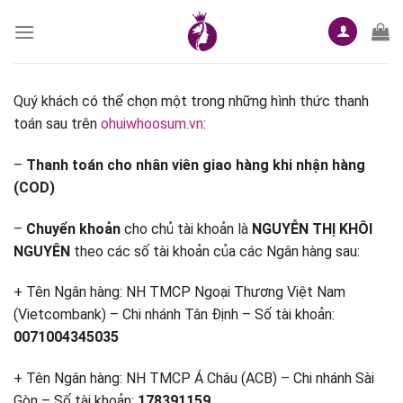
Skip
to
content
Quý khách có thể chọn một trong những hình thức thanh
toán sau trên
ohuiwhoosum.vn
:
–
Thanh toán cho nhân viên giao hàng khi nhận hàng
(COD)
–
Chuyển khoản
cho chủ tài khoản là
NGUYỄN THỊ KHÔI
NGUYÊN
theo các số tài khoản của các Ngân hàng sau:
+ Tên Ngân hàng: NH TMCP Ngoại Thương Việt Nam
(Vietcombank) – Chi nhánh Tân Định – Số tài khoản:
0071004345035
+ Tên Ngân hàng: NH TMCP Á Châu (ACB) – Chi nhánh Sài
Gòn – Số tài khoản:
178391159