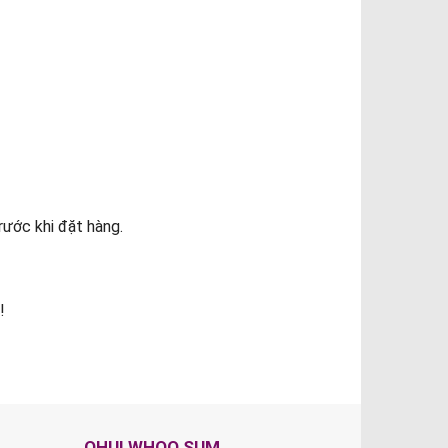
rước khi đặt hàng.
!
OHUI WHOO SUM