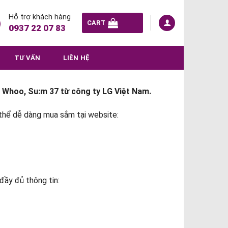
Hỗ trợ khách hàng
CART
0937 22 07 83
TƯ VẤN
LIÊN HỆ
 Whoo, Su:m 37 từ công ty LG Việt Nam.
 thể dễ dàng mua sắm tại website:
 đầy đủ thông tin: