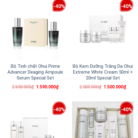
-40%
-40%
Bộ Tinh chất Ohui Prime
Bộ Kem Dưỡng Trắng Da Ohui
Advancer Deaging Ampoule
Extreme White Cream 50ml +
Serum⁣ Special Set
20ml Special Set
2.650.000
₫
2.500.000
₫
1.590.000
₫
1.500.000
₫
-40%
-40%