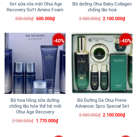
Set sửa rửa mặt Ohui Age
Bộ dưỡng Ohui Baby Collagen
Recovery Soft Amino Foam
chống lão hoá
850.000
₫
3.500.000
₫
600.000
₫
2.100.000
₫
-40%
-40%
Bộ hoa hồng sữa dưỡng
Bộ Dưỡng Da Ohui Prime
chống lão hóa thế hệ mới
Advancer 3pcs Special Set
Ohui Age Recovery
3.500.000
₫
2.100.000
₫
2.950.000
₫
1.770.000
₫