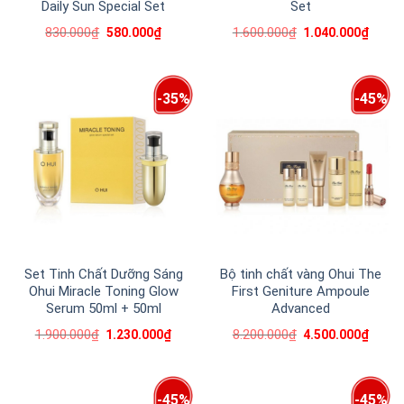
Daily Sun Special Set
Set
830.000
₫
1.600.000
₫
580.000
₫
1.040.000
₫
-35%
-45%
Set Tinh Chất Dưỡng Sáng
Bộ tinh chất vàng Ohui The
Ohui Miracle Toning Glow
First Geniture Ampoule
Serum 50ml + 50ml
Advanced
1.900.000
₫
8.200.000
₫
1.230.000
₫
4.500.000
₫
-45%
-45%