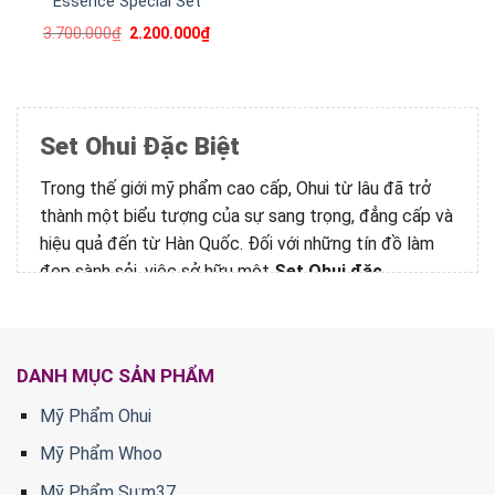
Essence Special Set
3.700.000
₫
2.200.000
₫
Set Ohui Đặc Biệt
Trong thế giới mỹ phẩm cao cấp, Ohui từ lâu đã trở
thành một biểu tượng của sự sang trọng, đẳng cấp và
hiệu quả đến từ Hàn Quốc. Đối với những tín đồ làm
đẹp sành sỏi, việc sở hữu một
Set Ohui đặc
biệt
không chỉ là một khoản đầu tư thông thái cho làn
da mà còn là cách để trải nghiệm trọn vẹn tinh hoa
công nghệ làm đẹp đỉnh cao. Các set sản phẩm này
DANH MỤC SẢN PHẨM
được thiết kế tỉ mỉ, kết hợp các bước dưỡng da hoàn
hảo, mang lại giải pháp toàn diện và tối ưu chi phí hơn
Mỹ Phẩm Ohui
hẳn so với việc mua lẻ từng món.
Mỹ Phẩm Whoo
Tuy nhiên, giữa một “rừng” các dòng sản phẩm đình
Mỹ Phẩm Su:m37