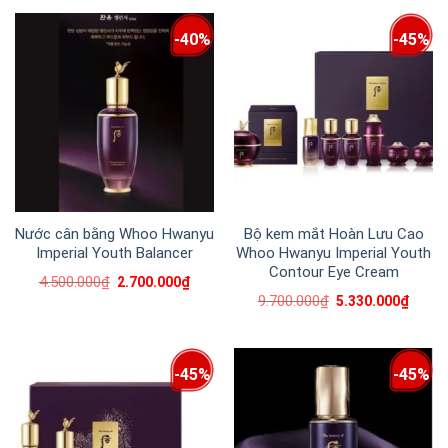
-40%
-45%
Nước cân bằng Whoo Hwanyu
Bộ kem mắt Hoàn Lưu Cao
Imperial Youth Balancer
Whoo Hwanyu Imperial Youth
Contour Eye Cream
4.500.000
₫
2.700.000
₫
9.700.000
₫
5.330.000
₫
-45%
-45%