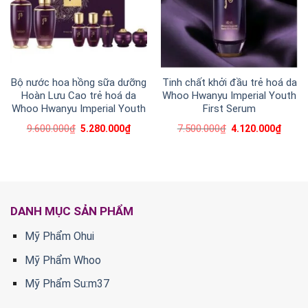
Bộ nước hoa hồng sữa dưỡng
Tinh chất khởi đầu trẻ hoá da
Hoàn Lưu Cao trẻ hoá da
Whoo Hwanyu Imperial Youth
Whoo Hwanyu Imperial Youth
First Serum
9.600.000
₫
7.500.000
₫
5.280.000
₫
4.120.000
₫
DANH MỤC SẢN PHẨM
Mỹ Phẩm Ohui
Mỹ Phẩm Whoo
Mỹ Phẩm Su:m37