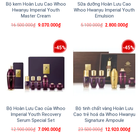
Bộ kem Hoàn Lưu Cao Whoo
Sữa dưỡng Hoàn Lưu Cao
Hwanyu Imperial Youth
Whoo Hwanyu Imperial Youth
Master Cream
Emulsion
16.500.000
₫
5.100.000
₫
9.070.000
₫
2.800.000
₫
-45%
-45%
Bộ Hoàn Lưu Cao của Whoo
Bộ tinh chất vàng Hoàn Lưu
Imperial Youth Recovery
Cao trẻ hoá da Whoo Hwanyu
Serum Special Set
Signature Ampoule
12.900.000
₫
23.500.000
₫
7.090.000
₫
12.920.000
₫