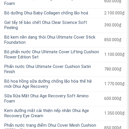
600.000
₫
Foam
Bộ dưỡng Ohui Baby Collagen chống lão hoá
2.100.000
₫
Gel tẩy tế bào chết Ohui Clear Science Soft
390.000
₫
Peeling
Bộ kem nền dạng thỏi Ohui Ultimate Cover Stick
850.000
₫
Foundation
Bộ phấn nước Ohui Ultimate Cover Lifting Cushion
1.100.000
₫
Flower Edition Set
Phấn nước Ohui Ultimate Cover Cushion Satin
780.000
₫
Finish
Bộ hoa hồng sữa dưỡng chống lão hóa thế hệ
1.770.000
₫
mới Ohui Age Recovery
Sữa Rửa Mặt Ohui Age Recovery Soft Amino
600.000
₫
Foam
Kem dưỡng mắt cải thiện nếp nhăn Ohui Age
1.350.000
₫
Recovery Eye Cream
Phấn nước trang điểm Ohui Cover Mesh Cushion
850.000
₫