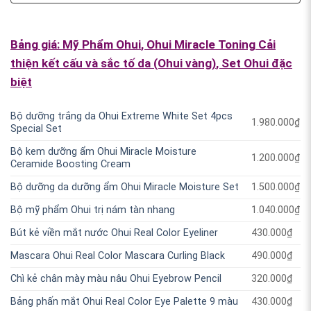
Bảng giá:
Mỹ Phẩm Ohui
,
Ohui Miracle Toning Cải
thiện kết cấu và sắc tố da (Ohui vàng)
,
Set Ohui đặc
biệt
Bộ dưỡng trắng da Ohui Extreme White Set 4pcs
1.980.000
₫
Special Set
Bộ kem dưỡng ẩm Ohui Miracle Moisture
1.200.000
₫
Ceramide Boosting Cream
Bộ dưỡng da dưỡng ẩm Ohui Miracle Moisture Set
1.500.000
₫
Bộ mỹ phẩm Ohui trị nám tàn nhang
1.040.000
₫
Bút kẻ viền mắt nước Ohui Real Color Eyeliner
430.000
₫
Mascara Ohui Real Color Mascara Curling Black
490.000
₫
Chì kẻ chân mày màu nâu Ohui Eyebrow Pencil
320.000
₫
Bảng phấn mắt Ohui Real Color Eye Palette 9 màu
430.000
₫