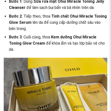
Bước 1
: Dùng
Sữa rửa mặt Ohui Miracle Toning Jelly
Cleanser
để làm sạch bụi bẩn và bã nhờn trên da.
Bước 2
: Tiếp theo, thoa
Tinh chất Ohui Miracle Toning
Glow Serum
lên da để cung cấp dưỡng chất sâu vào
bên trong.
Bước 3
: Cuối cùng, thoa
Kem dưỡng Ohui Miracle
Toning Glow Cream
để khóa ẩm và tạo lớp bảo vệ cho
da.