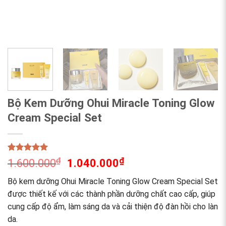
Bộ Kem Dưỡng Ohui Miracle Toning Glow
Cream Special Set
Rated
1
5.00
₫
₫
1.600.000
1.040.000
out of 5
based on
Bộ kem dưỡng Ohui Miracle Toning Glow Cream Special Set
customer
rating
được thiết kế với các thành phần dưỡng chất cao cấp, giúp
cung cấp độ ẩm, làm sáng da và cải thiện độ đàn hồi cho làn
da.