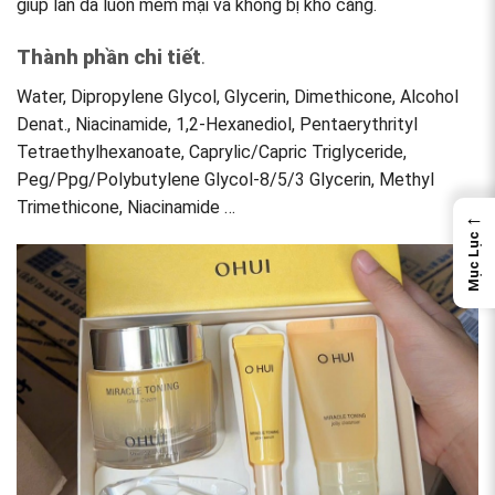
giúp làn da luôn mềm mại và không bị khô căng.
Thành phần chi tiết
.
Water, Dipropylene Glycol, Glycerin, Dimethicone, Alcohol
Denat., Niacinamide, 1,2-Hexanediol, Pentaerythrityl
Tetraethylhexanoate, Caprylic/Capric Triglyceride,
Peg/Ppg/Polybutylene Glycol-8/5/3 Glycerin, Methyl
Trimethicone, Niacinamide …
←
Mục Lục