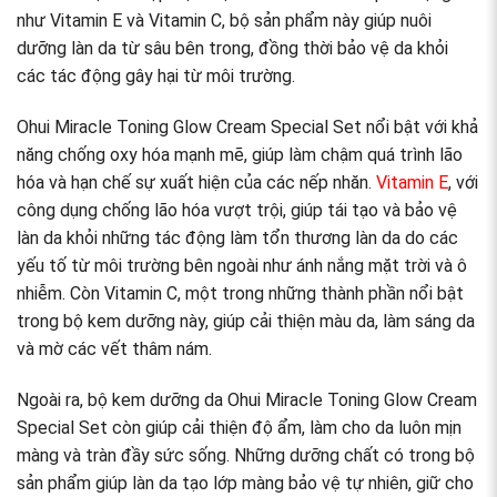
như Vitamin E và Vitamin C, bộ sản phẩm này giúp nuôi
dưỡng làn da từ sâu bên trong, đồng thời bảo vệ da khỏi
các tác động gây hại từ môi trường.
Ohui Miracle Toning Glow Cream Special Set nổi bật với khả
năng chống oxy hóa mạnh mẽ, giúp làm chậm quá trình lão
hóa và hạn chế sự xuất hiện của các nếp nhăn.
Vitamin E
, với
công dụng chống lão hóa vượt trội, giúp tái tạo và bảo vệ
làn da khỏi những tác động làm tổn thương làn da do các
yếu tố từ môi trường bên ngoài như ánh nắng mặt trời và ô
nhiễm. Còn Vitamin C, một trong những thành phần nổi bật
trong bộ kem dưỡng này, giúp cải thiện màu da, làm sáng da
và mờ các vết thâm nám.
Ngoài ra, bộ kem dưỡng da Ohui Miracle Toning Glow Cream
Special Set còn giúp cải thiện độ ẩm, làm cho da luôn mịn
màng và tràn đầy sức sống. Những dưỡng chất có trong bộ
sản phẩm giúp làn da tạo lớp màng bảo vệ tự nhiên, giữ cho