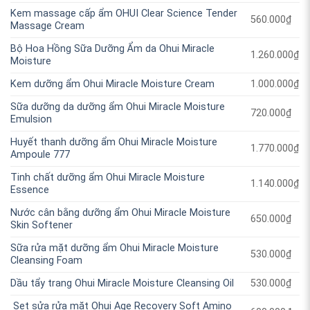
Kem massage cấp ẩm OHUI Clear Science Tender
560.000
₫
Massage Cream
Bộ Hoa Hồng Sữa Dưỡng Ẩm da Ohui Miracle
1.260.000
₫
Moisture
Kem dưỡng ẩm Ohui Miracle Moisture Cream
1.000.000
₫
Sữa dưỡng da dưỡng ẩm Ohui Miracle Moisture
720.000
₫
Emulsion
Huyết thanh dưỡng ẩm Ohui Miracle Moisture
1.770.000
₫
Ampoule 777
Tinh chất dưỡng ẩm Ohui Miracle Moisture
1.140.000
₫
Essence
Nước cân bằng dưỡng ẩm Ohui Miracle Moisture
650.000
₫
Skin Softener
Sữa rửa mặt dưỡng ẩm Ohui Miracle Moisture
530.000
₫
Cleansing Foam
Dầu tẩy trang Ohui Miracle Moisture Cleansing Oil
530.000
₫
Set sửa rửa mặt Ohui Age Recovery Soft Amino