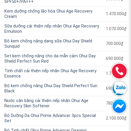
SPF50+/PA+++
Kem dưỡng chống lão hóa Ohui Age Recovery
1.470.000
₫
Cream
Sữa dưỡng cải thiện nếp nhăn Ohui Age Recovery
1.070.000
₫
Emulsion
Bộ kem chống nắng dạng sữa Ohui Day Shield
700.000
₫
Sunquid
Set kem chống nắng cho da mẫn cảm Ohui Day
690.000
₫
Shield Perfect Sun Red
Tinh chất cải thiện nếp nhăn Ohui Age Recovery
1.770.000
₫
Essence
Bộ kem chống nắng Ohui Day Shield Perfect Sun
690.000
₫
Black
Nước cân bằng cải thiện nếp nhăn Ohui Age
780.000
₫
Recovery Skin Softener
Bộ Dưỡng Da Ohui Prime Advancer 3pcs Special
2.100.000
₫
Set
Bộ Tinh chất Ohui Prime Advancer Deaging