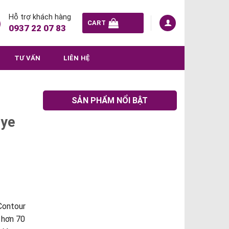
Hỗ trợ khách hàng
CART
0937 22 07 83
TƯ VẤN
LIÊN HỆ
SẢN PHẨM NỔI BẬT
Eye
Contour
 hơn 70