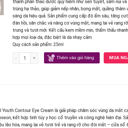
thành phần thảo dược quý hiếm như sen tuyết, sâm núi và
trùng hạ thảo, giúp giảm nếp nhăn, bọng mắt, quầng thâm 
sáng da hiệu quả. Sản phẩm cung cấp độ ẩm sâu, tăng cư
đàn hồi, săn chắc và nâng cơ vùng mắt, mang lại vẻ rạng rỡ
trung và tươi mới. Kết cấu kem mềm mịn, thẩm thấu nhanh
hợp mọi loại da, đặc biệt là da nhạy cảm.
Quy cách sản phẩm: 25ml
Bộ kem mắt Hoàn Lưu Cao Whoo Hwanyu Imperial Youth C
Thêm vào giỏ hàng
MUA NG
outh Contour Eye Cream là giải pháp chăm sóc vùng da mắt cao
oseon, kết hợp tinh túy y học cổ truyền và công nghệ hiện đại. 
u lão hóa, mang lại vẻ tươi trẻ và rạng rỡ cho đôi mắt – cửa sổ 