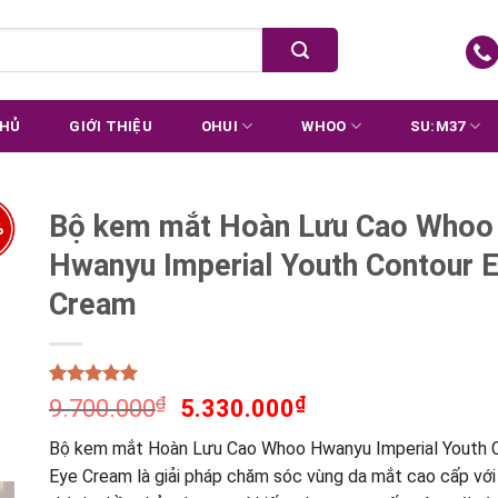
CHỦ
GIỚI THIỆU
OHUI
WHOO
SU:M37
Bộ kem mắt Hoàn Lưu Cao Whoo
%
Hwanyu Imperial Youth Contour 
Cream
Rated
1
5.00
₫
₫
9.700.000
5.330.000
out of 5
based on
Bộ kem mắt Hoàn Lưu Cao Whoo Hwanyu Imperial Youth 
customer
rating
Eye Cream là giải pháp chăm sóc vùng da mắt cao cấp với