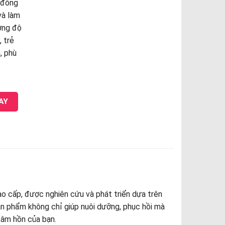
 đông
và làm
ờng độ
, trẻ
, phù
ontour Eye Cream quantity
AY
 cấp, được nghiên cứu và phát triển dựa trên
Sản phẩm không chỉ giúp nuôi dưỡng, phục hồi mà
tâm hồn của bạn.