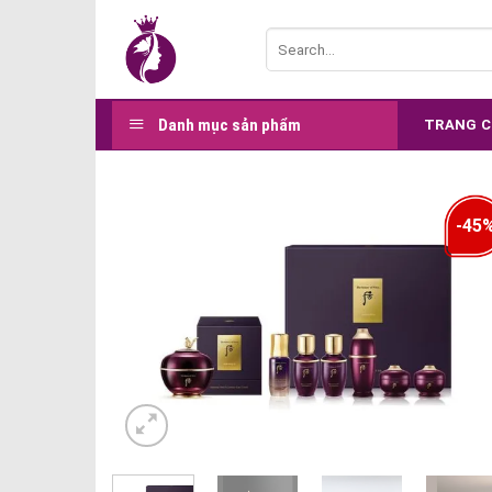
Skip
Search
to
for:
content
Danh mục sản phẩm
TRANG 
-45