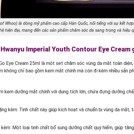
of Whoo) là dòng mỹ phẩm cao cấp Hàn Quốc, nổi tiếng với sự kết hợp 
ệ hiện đại, mang đến các sản phẩm chăm sóc da sang trọng và hiệu 
Hwanyu Imperial Youth Contour Eye Cream 
Eye Cream 25ml là một set chăm sóc vùng da mắt toàn diện, đư
ẩm không chỉ bao gồm kem mắt chính mà còn đi kèm nhiều sản ph
 kem dưỡng mắt chính với dung tích lớn, chứa đựng dưỡng chất
ặng kèm: Tinh chất này giúp kích hoạt và chuẩn bị vùng da mắt,
kèm: Một loại tinh chất bổ sung dưỡng chất quý hiếm, giúp tă