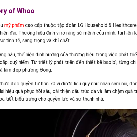
ory of Whoo
ệu
mỹ phẩm
cao cấp thuộc tập đoàn LG Household & Healthcare,
ện đại. Thương hiệu định vị rõ ràng sứ mệnh của mình: tái hiện l
sự tinh tế, sang trọng và khí chất.
ng hậu, thể hiện định hướng của thương hiệu trong việc phát tri
p, quý hiếm. Từ triết lý phát triển đến thiết kế bao bì, từng chi
 hoá làm đẹp phương Đông.
c độc quyền từ hơn 70 vị dược liệu quý như nhân sâm núi, đông 
i hiệu quả phục hồi sâu, cải thiện cấu trúc da và làm chậm quá 
hoạ tiết biểu trưng cho quyền lực và sự thanh nhã.