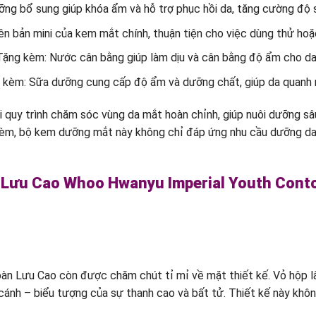
g bổ sung giúp khóa ẩm và hỗ trợ phục hồi da, tăng cường độ 
bản mini của kem mắt chính, thuận tiện cho việc dùng thử hoặc 
ng kèm: Nước cân bằng giúp làm dịu và cân bằng độ ẩm cho da, 
kèm: Sữa dưỡng cung cấp độ ẩm và dưỡng chất, giúp da quanh
quy trình chăm sóc vùng da mắt hoàn chỉnh, giúp nuôi dưỡng sâu, 
 kèm, bộ kem dưỡng mắt này không chỉ đáp ứng nhu cầu dưỡng d
n Lưu Cao Whoo Hwanyu Imperial Youth Cont
oàn Lưu Cao còn được chăm chút tỉ mỉ về mặt thiết kế. Vỏ hộp l
ánh – biểu tượng của sự thanh cao và bất tử. Thiết kế này khô