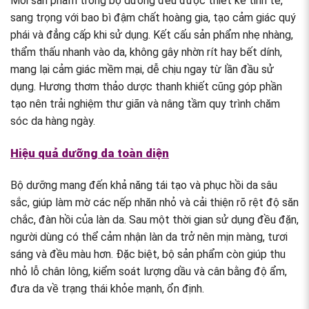
Mỗi sản phẩm trong bộ dưỡng đều được thiết kế tinh tế,
sang trọng với bao bì đậm chất hoàng gia, tạo cảm giác quý
phái và đẳng cấp khi sử dụng. Kết cấu sản phẩm nhẹ nhàng,
thẩm thấu nhanh vào da, không gây nhờn rít hay bết dính,
mang lại cảm giác mềm mại, dễ chịu ngay từ lần đầu sử
dụng. Hương thơm thảo dược thanh khiết cũng góp phần
tạo nên trải nghiệm thư giãn và nâng tầm quy trình chăm
sóc da hàng ngày.
Hiệu quả dưỡng da toàn diện
Bộ dưỡng mang đến khả năng tái tạo và phục hồi da sâu
sắc, giúp làm mờ các nếp nhăn nhỏ và cải thiện rõ rệt độ săn
chắc, đàn hồi của làn da. Sau một thời gian sử dụng đều đặn,
người dùng có thể cảm nhận làn da trở nên mịn màng, tươi
sáng và đều màu hơn. Đặc biệt, bộ sản phẩm còn giúp thu
nhỏ lỗ chân lông, kiểm soát lượng dầu và cân bằng độ ẩm,
đưa da về trạng thái khỏe mạnh, ổn định.