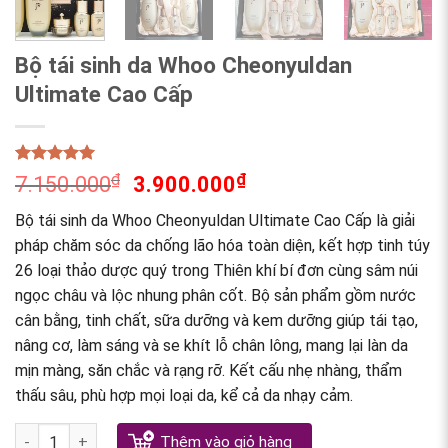
Bộ tái sinh da Whoo Cheonyuldan
Ultimate Cao Cấp
Rated
1
5.00
₫
₫
7.150.000
3.900.000
out of 5
based on
Bộ tái sinh da Whoo Cheonyuldan Ultimate Cao Cấp là giải
customer
rating
pháp chăm sóc da chống lão hóa toàn diện, kết hợp tinh túy
26 loại thảo dược quý trong Thiên khí bí đơn cùng sâm núi
ngọc châu và lộc nhung phân cốt. Bộ sản phẩm gồm nước
cân bằng, tinh chất, sữa dưỡng và kem dưỡng giúp tái tạo,
nâng cơ, làm sáng và se khít lỗ chân lông, mang lại làn da
mịn màng, săn chắc và rạng rỡ. Kết cấu nhẹ nhàng, thẩm
thấu sâu, phù hợp mọi loại da, kể cả da nhạy cảm.
Bộ tái sinh da Whoo Cheonyuldan Ultimate Cao Cấp quantity
Thêm vào giỏ hàng