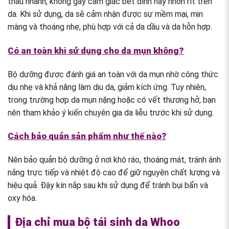
thấu nhanh, không gây cảm giác bết dính hay nhờn rít trên
da. Khi sử dụng, da sẽ cảm nhận được sự mềm mại, mịn
màng và thoáng nhẹ, phù hợp với cả da dầu và da hỗn hợp.
Có an toàn khi sử dụng cho da mụn không?
Bộ dưỡng được đánh giá an toàn với da mụn nhờ công thức
dịu nhẹ và khả năng làm dịu da, giảm kích ứng. Tuy nhiên,
trong trường hợp da mụn nặng hoặc có vết thương hở, bạn
nên tham khảo ý kiến chuyên gia da liễu trước khi sử dụng.
Cách bảo quản sản phẩm như thế nào?
Nên bảo quản bộ dưỡng ở nơi khô ráo, thoáng mát, tránh ánh
nắng trực tiếp và nhiệt độ cao để giữ nguyên chất lượng và
hiệu quả. Đậy kín nắp sau khi sử dụng để tránh bụi bẩn và
oxy hóa.
Địa chỉ mua bộ tái sinh da Whoo