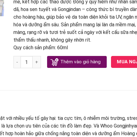
mẽ, kết hợp các thảo dược Đông y quý hiếm như nhân sâ
dã, hoa sen tuyết và Gongjindan – công thức bí truyền dàn
cho hoàng hậu, giúp bảo vệ da toàn diện khỏi tia UV, ngăn 
hóa và dưỡng ẩm sâu. Sản phẩm mang lại làn da mềm mại,
màng, rạng rỡ và tươi trẻ suốt cả ngày với kết cấu sữa nh
thẩm thấu nhanh, không gây nhờn rít.
Quy cách sản phẩm: 60ml
Sữa chống nắng Whoo Hồng Gongjinhyang Soo Vital Hydra
Thêm vào giỏ hàng
MUA NG
mặt với nhiều yếu tố gây hại: tia cực tím, ô nhiễm môi trường, str
à lựa chọn ưu tiên của các tín đồ làm đẹp. Và Whoo Gongjinhyan
kết hợp hoàn hảo giữa chống nắng toàn diện và dưỡng ẩm Hoàng 