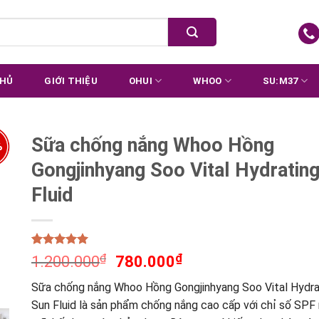
CHỦ
GIỚI THIỆU
OHUI
WHOO
SU:M37
Sữa chống nắng Whoo Hồng
%
Gongjinhyang Soo Vital Hydratin
Fluid
Rated
1
5.00
₫
₫
1.200.000
780.000
out of 5
based on
Sữa chống nắng Whoo Hồng Gongjinhyang Soo Vital Hydra
customer
rating
Sun Fluid là sản phẩm chống nắng cao cấp với chỉ số SPF