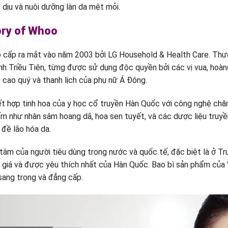
 dịu và nuôi dưỡng làn da mệt mỏi.
ory of Whoo
 cấp ra mắt vào năm 2003 bởi LG Household & Health Care. Thươn
h Triều Tiên, từng được sử dụng độc quyền bởi các vị vua, hoàng
 cao quý và thanh lịch của phụ nữ Á Đông.
t hợp tinh hoa của y học cổ truyền Hàn Quốc với công nghệ ch
m như nhân sâm hoang dã, hoa sen tuyết, và các dược liệu truy
 đề lão hóa da.
âm của người tiêu dùng trong nước và quốc tế, đặc biệt là ở Tr
 giá và được yêu thích nhất của Hàn Quốc. Bao bì sản phẩm của
sang trọng và đẳng cấp.