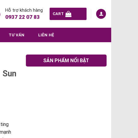
Hỗ trợ khách hàng
CART
0937 22 07 83
TƯ VẤN
LIÊN HỆ
SẢN PHẨM NỔI BẬT
g Sun
ting
 mạnh