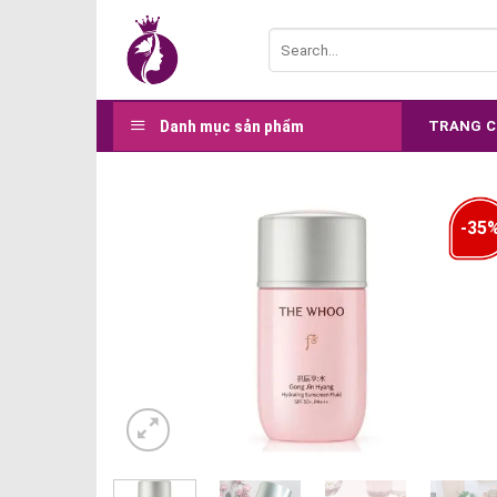
Skip
Search
to
for:
content
Danh mục sản phẩm
TRANG 
-35