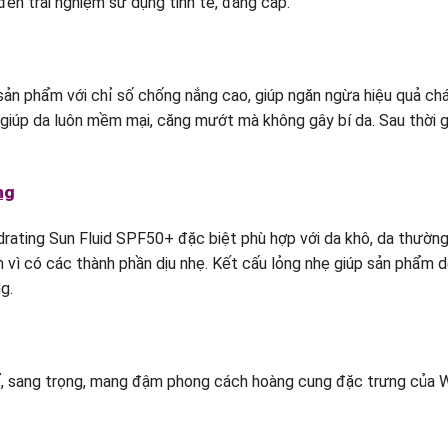
ến trải nghiệm sử dụng tinh tế, đẳng cấp.
ản phẩm với chỉ số chống nắng cao, giúp ngăn ngừa hiệu quả chá
giúp da luôn mềm mại, căng mướt mà không gây bí da. Sau thời gi
ng
ating Sun Fluid SPF50+ đặc biệt phù hợp với da khô, da thường
 vì có các thành phần dịu nhẹ. Kết cấu lỏng nhẹ giúp sản phẩm 
g.
 sang trọng, mang đậm phong cách hoàng cung đặc trưng của Who