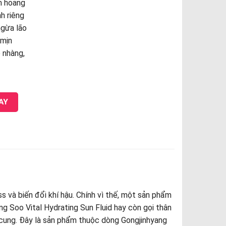
m hoang
h riêng
ngừa lão
 mịn
ẹ nhàng,
ting Sun Fluid quantity
AY
ess và biến đổi khí hậu. Chính vì thế, một sản phẩm
g Soo Vital Hydrating Sun Fluid hay còn gọi thân
cung. Đây là sản phẩm thuộc dòng Gongjinhyang