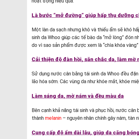
hoạt động hiệu quả.
Là bước “mở đường” giúp hấp thụ dưỡng c
Một làn da sạch nhưng khô và thiếu ẩm sẽ khó h
sinh da Whoo giúp các tế bào da “mở lòng” đón nhậ
do vì sao sản phẩm được xem là “chìa khóa vàng” m
Cải thiện độ đàn hồi, săn chắc da, làm mờ
Sử dụng nước cân bằng tái sinh da Whoo đều đặn sẽ
lão hóa sớm. Các vùng da như khóe mắt, khóe miện
Làm sáng da, mờ nám và đều màu da
Bên cạnh khả năng tái sinh và phục hồi, nước cân
thành
melanin
– nguyên nhân chính gây nám, tàn nh
Cung cấp độ ẩm dài lâu, giúp da căng bón