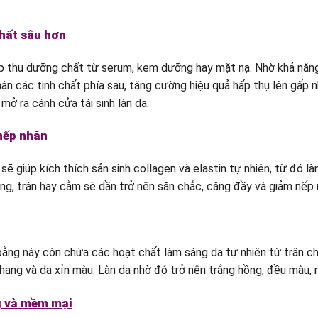
hất sâu hơn
ấp thu dưỡng chất từ serum, kem dưỡng hay mặt nạ. Nhờ khả năn
n các tinh chất phía sau, tăng cường hiệu quả hấp thụ lên gấp nhi
ở ra cánh cửa tái sinh làn da.
 nếp nhăn
 giúp kích thích sản sinh collagen và elastin tự nhiên, từ đó là
g, trán hay cằm sẽ dần trở nên săn chắc, căng đầy và giảm nếp nh
 bằng này còn chứa các hoạt chất làm sáng da tự nhiên từ trân c
ang và da xỉn màu. Làn da nhờ đó trở nên trắng hồng, đều màu, r
g và mềm mại