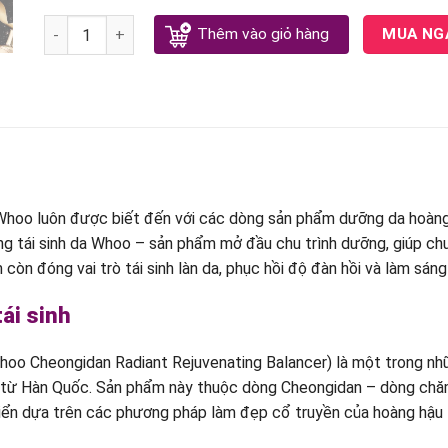
Nước hoa hồng Whoo tái sinh quantity
Thêm vào giỏ hàng
MUA NG
 Whoo luôn được biết đến với các dòng sản phẩm dưỡng da hoàng
ằng tái sinh da Whoo – sản phẩm mở đầu chu trình dưỡng, giúp chu
òn đóng vai trò tái sinh làn da, phục hồi độ đàn hồi và làm sáng
ái sinh
Whoo Cheongidan Radiant Rejuvenating Balancer) là một trong n
 từ Hàn Quốc. Sản phẩm này thuộc dòng Cheongidan – dòng chăm
riển dựa trên các phương pháp làm đẹp cổ truyền của hoàng hậu 