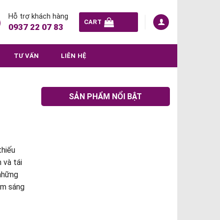
Hỗ trợ khách hàng
CART
0937 22 07 83
TƯ VẤN
LIÊN HỆ
SẢN PHẨM NỔI BẬT
thiếu
 và tái
 những
àm sáng