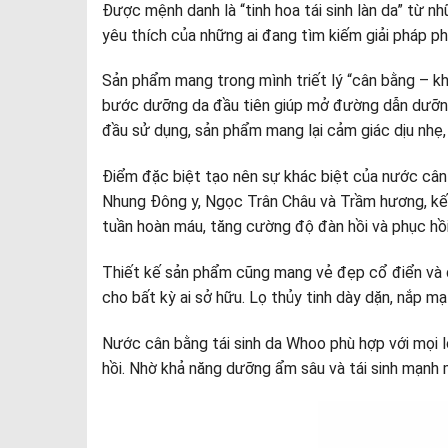
Được mệnh danh là “tinh hoa tái sinh làn da” từ 
yêu thích của những ai đang tìm kiếm giải pháp ph
Sản phẩm mang trong mình triết lý “cân bằng – k
bước dưỡng da đầu tiên giúp mở đường dẫn dưỡng c
đầu sử dụng, sản phẩm mang lại cảm giác dịu nhẹ, 
Điểm đặc biệt tạo nên sự khác biệt của nước cân
Nhung Đông y, Ngọc Trân Châu và Trầm hương, kết
tuần hoàn máu, tăng cường độ đàn hồi và phục hồi
Thiết kế sản phẩm cũng mang vẻ đẹp cổ điển và q
cho bất kỳ ai sở hữu. Lọ thủy tinh dày dặn, nắp m
Nước cân bằng tái sinh da Whoo phù hợp với mọi lo
hồi. Nhờ khả năng dưỡng ẩm sâu và tái sinh mạnh 