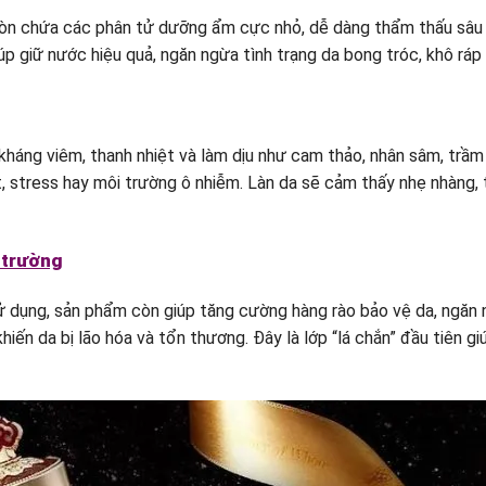
n chứa các phân tử dưỡng ẩm cực nhỏ, dễ dàng thẩm thấu sâu v
úp giữ nước hiệu quả, ngăn ngừa tình trạng da bong tróc, khô ráp
kháng viêm, thanh nhiệt và làm dịu như cam thảo, nhân sâm, trầm
t, stress hay môi trường ô nhiễm. Làn da sẽ cảm thấy nhẹ nhàng, 
i trường
 dụng, sản phẩm còn giúp tăng cường hàng rào bảo vệ da, ngăn n
iến da bị lão hóa và tổn thương. Đây là lớp “lá chắn” đầu tiên g