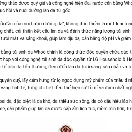
những thảo dược quý giá và công nghệ hiện đại, nước cân bằng W
ục hồi và nuôi dưỡng làn da từ gốc.
hởi đầu của mọi bước dưỡng da”, không đơn thuần là một loại to
hất, cải thiện kết cấu làn da và đánh thức năng lượng tái sinh 
tươi mát và sảng khoái, giúp làm dịu da, cân bằng độ pH và giảm 
 bằng tái sinh da Whoo chính là công thức độc quyền chứa các 
 hợp với công nghệ tái sinh da độc quyền từ LG Household & Hea
 tế bào da tổn thương, đem đến làn da tươi sáng, săn chắc và t
uyền quý, lấy cảm hứng từ lọ ngọc đựng mỹ phẩm của triều đình
ạ vàng tinh tế, từng chi tiết đều thể hiện sự tỉ mỉ và đậm chất 
ại da, đặc biệt là da khô, da thiếu sức sống, da có dấu hiệu lão 
mẽ, sản phẩm giúp làn da được cấp ẩm liên tục, mềm mịn hơn, tư