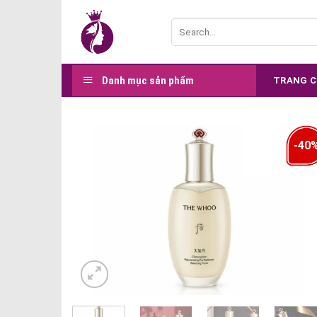
Skip
Search
to
for:
content
Danh mục sản phẩm
TRANG 
-40