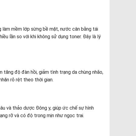
g làm mềm lớp sừng bề mặt, nước cân bằng tái
ều lần so với khi không sử dụng toner. Đây là lý
m tăng độ đàn hồi, giảm tình trạng da chùng nhão,
ăn rõ rệt theo thời gian.
hâu và thảo dược Đông y, giúp ức chế sự hình
ạng rỡ và có độ trong mịn như ngọc trai.