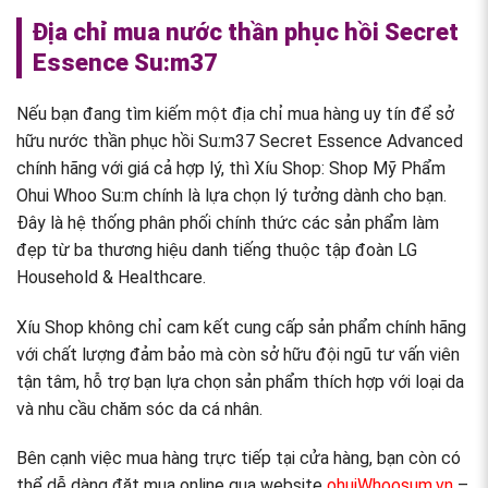
Địa chỉ mua nước thần phục hồi Secret
Essence Su:m37
Nếu bạn đang tìm kiếm một địa chỉ mua hàng uy tín để sở
hữu nước thần phục hồi Su:m37 Secret Essence Advanced
chính hãng với giá cả hợp lý, thì Xíu Shop: Shop Mỹ Phẩm
Ohui Whoo Su:m chính là lựa chọn lý tưởng dành cho bạn.
Đây là hệ thống phân phối chính thức các sản phẩm làm
đẹp từ ba thương hiệu danh tiếng thuộc tập đoàn LG
Household & Healthcare.
Xíu Shop không chỉ cam kết cung cấp sản phẩm chính hãng
với chất lượng đảm bảo mà còn sở hữu đội ngũ tư vấn viên
tận tâm, hỗ trợ bạn lựa chọn sản phẩm thích hợp với loại da
và nhu cầu chăm sóc da cá nhân.
Bên cạnh việc mua hàng trực tiếp tại cửa hàng, bạn còn có
thể dễ dàng đặt mua online qua website
ohuiWhoosum.vn
–