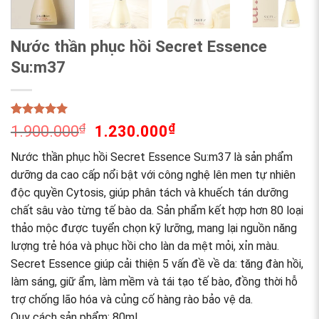
Nước thần phục hồi Secret Essence
Su:m37
Rated
1
5.00
₫
₫
1.900.000
1.230.000
out of 5
based on
Nước thần phục hồi Secret Essence Su:m37 là sản phẩm
customer
rating
dưỡng da cao cấp nổi bật với công nghệ lên men tự nhiên
độc quyền Cytosis, giúp phân tách và khuếch tán dưỡng
chất sâu vào từng tế bào da. Sản phẩm kết hợp hơn 80 loại
thảo mộc được tuyển chọn kỹ lưỡng, mang lại nguồn năng
lượng trẻ hóa và phục hồi cho làn da mệt mỏi, xỉn màu.
Secret Essence giúp cải thiện 5 vấn đề về da: tăng đàn hồi,
làm sáng, giữ ẩm, làm mềm và tái tạo tế bào, đồng thời hỗ
trợ chống lão hóa và củng cố hàng rào bảo vệ da.
Quy cách sản phẩm: 80ml