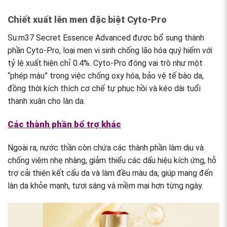
Chiết xuất lên men đặc biệt Cyto-Pro
Su:m37 Secret Essence Advanced được bổ sung thành
phần Cyto-Pro, loại men vi sinh chống lão hóa quý hiếm với
tỷ lệ xuất hiện chỉ 0.4%. Cyto-Pro đóng vai trò như một
“phép màu” trong việc chống oxy hóa, bảo vệ tế bào da,
đồng thời kích thích cơ chế tự phục hồi và kéo dài tuổi
thanh xuân cho làn da.
Các thành phần bổ trợ khác
Ngoài ra, nước thần còn chứa các thành phần làm dịu và
chống viêm nhẹ nhàng, giảm thiểu các dấu hiệu kích ứng, hỗ
trợ cải thiện kết cấu da và làm đều màu da, giúp mang đến
làn da khỏe mạnh, tươi sáng và mềm mại hơn từng ngày.