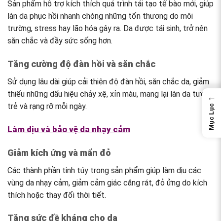
Sản phẩm hỗ trợ kích thích quá trình tái tạo tế bào mới, giúp
làn da phục hồi nhanh chóng những tổn thương do môi
trường, stress hay lão hóa gây ra. Da được tái sinh, trở nên
săn chắc và đầy sức sống hơn.
Tăng cường độ đàn hồi và săn chắc
Sử dụng lâu dài giúp cải thiện độ đàn hồi, săn chắc da, giảm
thiếu những dấu hiệu chảy xệ, xỉn màu, mang lại làn da tươi
←
trẻ và rạng rỡ mỗi ngày.
Mục Lục
Làm dịu và bảo vệ da nhạy cảm
Giảm kích ứng và mẩn đỏ
Các thành phần tinh túy trong sản phẩm giúp làm dịu các
vùng da nhạy cảm, giảm cảm giác căng rát, đỏ ửng do kích
thích hoặc thay đổi thời tiết.
Tăng sức đề kháng cho da