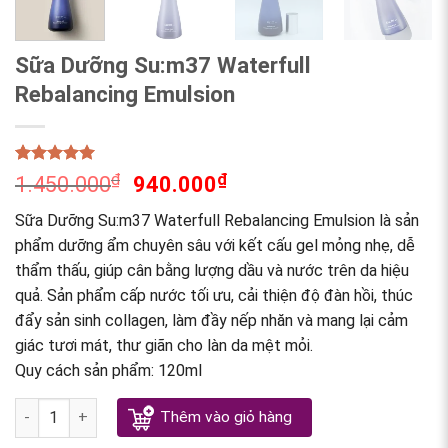
Sữa Dưỡng Su:m37 Waterfull
Rebalancing Emulsion
Rated
1
5.00
₫
₫
1.450.000
940.000
out of 5
based on
Sữa Dưỡng Su:m37 Waterfull Rebalancing Emulsion là sản
customer
rating
phẩm dưỡng ẩm chuyên sâu với kết cấu gel mỏng nhẹ, dễ
thẩm thấu, giúp cân bằng lượng dầu và nước trên da hiệu
quả. Sản phẩm cấp nước tối ưu, cải thiện độ đàn hồi, thúc
đẩy sản sinh collagen, làm đầy nếp nhăn và mang lại cảm
giác tươi mát, thư giãn cho làn da mệt mỏi.
Quy cách sản phẩm: 120ml
Sữa Dưỡng Su:m37 Waterfull Rebalancing Emulsion quantity
Thêm vào giỏ hàng