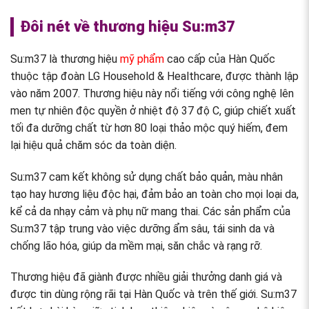
Đôi nét về thương hiệu Su:m37
Su:m37 là thương hiệu
mỹ phẩm
cao cấp của Hàn Quốc
thuộc tập đoàn LG Household & Healthcare, được thành lập
vào năm 2007. Thương hiệu này nổi tiếng với công nghệ lên
men tự nhiên độc quyền ở nhiệt độ 37 độ C, giúp chiết xuất
tối đa dưỡng chất từ hơn 80 loại thảo mộc quý hiếm, đem
lại hiệu quả chăm sóc da toàn diện.
Su:m37 cam kết không sử dụng chất bảo quản, màu nhân
tạo hay hương liệu độc hại, đảm bảo an toàn cho mọi loại da,
kể cả da nhạy cảm và phụ nữ mang thai. Các sản phẩm của
Su:m37 tập trung vào việc dưỡng ẩm sâu, tái sinh da và
chống lão hóa, giúp da mềm mại, săn chắc và rạng rỡ.
Thương hiệu đã giành được nhiều giải thưởng danh giá và
được tin dùng rộng rãi tại Hàn Quốc và trên thế giới. Su:m37