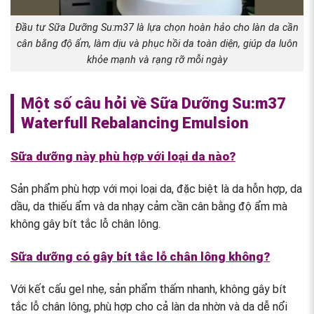
Đầu tư Sữa Dưỡng Su:m37 là lựa chọn hoàn hảo cho làn da cần
cân bằng độ ẩm, làm dịu và phục hồi da toàn diện, giúp da luôn
khỏe mạnh và rạng rỡ mỗi ngày
Một số câu hỏi về Sữa Dưỡng Su:m37
Waterfull Rebalancing Emulsion
Sữa dưỡng này phù hợp với loại da nào?
Sản phẩm phù hợp với mọi loại da, đặc biệt là da hỗn hợp, da
dầu, da thiếu ẩm và da nhạy cảm cần cân bằng độ ẩm mà
không gây bít tắc lỗ chân lông.
Sữa dưỡng có gây bít tắc lỗ chân lông không?
Với kết cấu gel nhẹ, sản phẩm thấm nhanh, không gây bít
tắc lỗ chân lông, phù hợp cho cả làn da nhờn và da dễ nổi