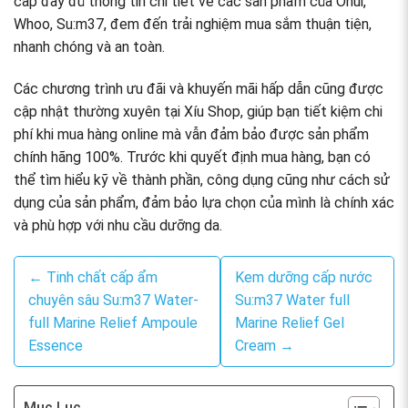
cấp đầy đủ thông tin chi tiết về các sản phẩm của Ohui,
Whoo, Su:m37, đem đến trải nghiệm mua sắm thuận tiện,
nhanh chóng và an toàn.
Các chương trình ưu đãi và khuyến mãi hấp dẫn cũng được
cập nhật thường xuyên tại Xíu Shop, giúp bạn tiết kiệm chi
phí khi mua hàng online mà vẫn đảm bảo được sản phẩm
chính hãng 100%. Trước khi quyết định mua hàng, bạn có
thể tìm hiểu kỹ về thành phần, công dụng cũng như cách sử
dụng của sản phẩm, đảm bảo lựa chọn của mình là chính xác
và phù hợp với nhu cầu dưỡng da.
← Tinh chất cấp ẩm
Kem dưỡng cấp nước
chuyên sâu Su:m37 Water-
Su:m37 Water full
full Marine Relief Ampoule
Marine Relief Gel
Essence
Cream →
Mục Lục