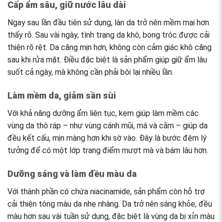
Cấp ẩm sâu, giữ nước lâu dài
Ngay sau lần đầu tiên sử dụng, làn da trở nên mềm mại hơn
thấy rõ. Sau vài ngày, tình trạng da khô, bong tróc được cải
thiện rõ rệt. Da căng mịn hơn, không còn cảm giác khô căng
sau khi rửa mặt. Điều đặc biệt là sản phẩm giúp giữ ẩm lâu
suốt cả ngày, mà không cần phải bôi lại nhiều lần.
Làm mềm da, giảm sần sùi
Với khả năng dưỡng ẩm liên tục, kem giúp làm mềm các
vùng da thô ráp – như vùng cánh mũi, má và cằm – giúp da
đều kết cấu, mịn màng hơn khi sờ vào. Đây là bước đệm lý
tưởng để có một lớp trang điểm mượt mà và bám lâu hơn.
Dưỡng sáng và làm đều màu da
Với thành phần có chứa niacinamide, sản phẩm còn hỗ trợ
cải thiện tông màu da nhẹ nhàng. Da trở nên sáng khỏe, đều
màu hơn sau vài tuần sử dụng, đặc biệt là vùng da bị xỉn màu