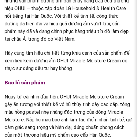
những sản phẩm dưỡng ẩm bán chạy hàng đầu của thương
hiệu OHUI – thuộc tập đoàn LG Household & Health Care
nổi tiếng tại Hàn Quốc. Với thiết kế tinh tế, công thức
dưỡng da hiện đại và hiệu quả dưỡng ẩm vượt trội, sản
phẩm này đã và đang chinh phục hàng triệu tín đồ làm đẹp
tại châu Á, trong đó có Việt Nam.
Hãy cùng tìm hiểu chi tiết từng khía cạnh của sản phẩm để
xem liệu kem dưỡng ẩm OHUI Miracle Moisture Cream có
thực sự đáng đầu tư hay không.
Bao bì sản phẩm
Ngay từ cái nhìn đầu tiên, OHUI Miracle Moisture Cream
gây ấn tượng với thiết kế vỏ hũ thủy tinh dày cao cấp, tông
màu hồng pastel nhẹ nhàng đặc trưng của dòng Miracle
Moisture. Nắp hũ màu bạc ánh kim tạo điểm nhấn tinh tế, gợi
cảm giác sang trọng và hiện đại, đúng chuẩn phong cách
của một thương hiệu mỹ phẩm cao cấp Hàn Quốc.