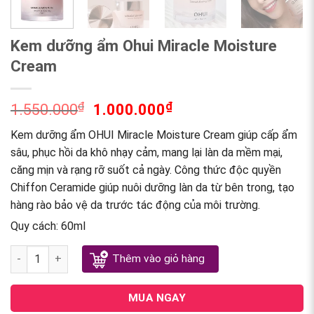
Kem dưỡng ẩm Ohui Miracle Moisture
Cream
₫
₫
1.550.000
1.000.000
Kem dưỡng ẩm OHUI Miracle Moisture Cream giúp cấp ẩm
sâu, phục hồi da khô nhạy cảm, mang lại làn da mềm mại,
căng mịn và rạng rỡ suốt cả ngày. Công thức độc quyền
Chiffon Ceramide giúp nuôi dưỡng làn da từ bên trong, tạo
hàng rào bảo vệ da trước tác động của môi trường.
Quy cách: 60ml
Kem dưỡng ẩm Ohui Miracle Moisture Cream quantity
Thêm vào giỏ hàng
MUA NGAY