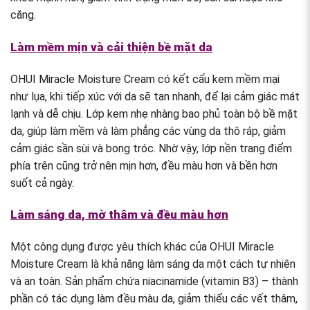
căng.
Làm mềm mịn và cải thiện bề mặt da
OHUI Miracle Moisture Cream có kết cấu kem mềm mại
như lụa, khi tiếp xúc với da sẽ tan nhanh, để lại cảm giác mát
lạnh và dễ chịu. Lớp kem nhẹ nhàng bao phủ toàn bộ bề mặt
da, giúp làm mềm và làm phẳng các vùng da thô ráp, giảm
cảm giác sần sùi và bong tróc. Nhờ vậy, lớp nền trang điểm
phía trên cũng trở nên mịn hơn, đều màu hơn và bền hơn
suốt cả ngày.
Làm sáng da, mờ thâm và đều màu hơn
Một công dụng được yêu thích khác của OHUI Miracle
Moisture Cream là khả năng làm sáng da một cách tự nhiên
và an toàn. Sản phẩm chứa niacinamide (vitamin B3) – thành
phần có tác dụng làm đều màu da, giảm thiểu các vết thâm,