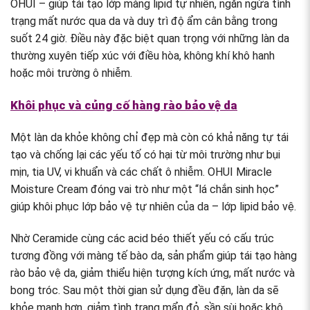
OHUI – giúp tái tạo lớp màng lipid tự nhiên, ngăn ngừa tình
trạng mất nước qua da và duy trì độ ẩm cân bằng trong
suốt 24 giờ. Điều này đặc biệt quan trọng với những làn da
thường xuyên tiếp xúc với điều hòa, không khí khô hanh
hoặc môi trường ô nhiễm.
Khôi phục và củng cố hàng rào bảo vệ da
Một làn da khỏe không chỉ đẹp mà còn có khả năng tự tái
tạo và chống lại các yếu tố có hại từ môi trường như bụi
mịn, tia UV, vi khuẩn và các chất ô nhiễm. OHUI Miracle
Moisture Cream đóng vai trò như một “lá chắn sinh học”
giúp khôi phục lớp bảo vệ tự nhiên của da – lớp lipid bảo vệ.
Nhờ Ceramide cùng các acid béo thiết yếu có cấu trúc
tương đồng với màng tế bào da, sản phẩm giúp tái tạo hàng
rào bảo vệ da, giảm thiểu hiện tượng kích ứng, mất nước và
bong tróc. Sau một thời gian sử dụng đều đặn, làn da sẽ
khỏe mạnh hơn, giảm tình trạng mẩn đỏ, sần sùi hoặc khô