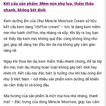
Kết cấu sản phẩm: Mềm mịn như lụa, thẩm thấu
nhanh, không bết dính
Kem dưỡng ẩm của Ohui Miracle Moisture Cream sở hữu
kết cấu kem dạng “chiffon cream” – tức là dạng kem mềm
mịn như bánh chiffon, nhẹ nhàng và xốp. Khi lấy ra tay, bạn
sẽ thấy lớp kem mịn, không quá đặc cũng không lỏng như
gel, giúp dễ dàng tán đều lên da mà không gây cảm giác
nặng nề.
Ngay khi thoa lên da, kem thẩm thấu nhanh chóng, để lại lớp
ẩm mịn, mát dịu nhưng hoàn toàn không gây bết dính hay
nhờn rít. Kết cấu này đặc biệt lý tưởng cho khí hậu nóng ẩm
như ở Việt Nam – nơi nhiều sản phẩm kem dưỡng dễ khiến
da cảm thấy bí và bóng dầu.
Mùi hương của sản phẩm là một mùi hoa nhẹ nhàng, thanh
mát – đặc trưng của dòng Miracle Moisture, giúp tạo cảm