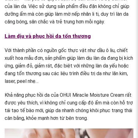
của làn da. Việc sử dụng sản phẩm đều đặn không chỉ giúp
dưỡng ẩm mà còn giúp làm mờ nếp nhăn li ti, duy trì làn da
căng bóng, săn chắc và trẻ trung hơn mỗi ngày.
Làm dịu và phục hồi da tổn thương
Với thành phần có nguồn gốc thực vật như dầu ô liu, chiết
xuất hoa mẫu đơn, sản phẩm giúp làm dịu làn da đang bị kích
ứng, giảm đỏ, giảm rát, đặc biệt với những làn da yếu hoặc
đang tổn thương sau các liệu trình điều trị da như lăn kim,
laser, peel nhẹ…
Khả năng phục hồi da của OHUI Miracle Moisture Cream rất
được yêu thích, vì không chỉ cung cấp độ ẩm mà còn hỗ trợ
tái tạo tế bào mới, giúp da nhanh chóng khôi phục trạng thái
cân bằng, khỏe mạnh hơn từ bên trong.