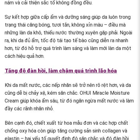
nám và cải thiện sắc tố không đồng đều.
Sự kết hợp giữa cấp ẩm và dưỡng sáng giúp da luôn trong
trạng thái căng bóng, tươi tắn, không xỉn màu – điều mà
những làn da khô, thiếu nước thường xuyên gặp phải. Ngoài
ra, khi da đủ ẩm, tốc độ tái tạo tế bào cũng diễn ra nhanh
hơn, từ đó hỗ trợ quá trình làm sáng và làm mới làn da một
cách hiệu quả hơn.
Tăng độ đàn hồi, làm chậm quá trình lão hóa
Khi da mất nước, các nếp nhăn sẽ trở nên rõ rệt hơn, và da
cũng dễ bị chảy xệ, kém săn chắc. OHUI Miracle Moisture
Cream giúp khóa ẩm sâu, từ đó ngăn ngừa mất nước và làm
đầy các rãnh nhăn nhỏ.
Bên cạnh đó, chiết xuất từ hoa mẫu đơn và các hợp chất
chống oxy hóa còn giúp tăng cường sản sinh collagen và
elastin – hai yếu tố quyết định độ săn chắc và độ đàn hồi