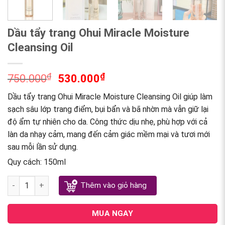
Dầu tẩy trang Ohui Miracle Moisture
Cleansing Oil
₫
₫
750.000
530.000
Dầu tẩy trang Ohui Miracle Moisture Cleansing Oil giúp làm
sạch sâu lớp trang điểm, bụi bẩn và bã nhờn mà vẫn giữ lại
độ ẩm tự nhiên cho da. Công thức dịu nhẹ, phù hợp với cả
làn da nhạy cảm, mang đến cảm giác mềm mại và tươi mới
sau mỗi lần sử dụng.
Quy cách: 150ml
Dầu tẩy trang Ohui Miracle Moisture Cleansing Oil quantity
Thêm vào giỏ hàng
MUA NGAY