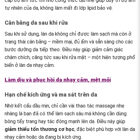
cấp độ ẩm tức thì nhờ công thức dịu nhẹ giúp duy trì độ ẩm
tự nhiên của da, không làm mất đi lớp lipid bảo vệ.
Cân bằng da sau khi rửa
Sau khi sử dụng, làn da không chỉ được làm sạch mà còn ở
trạng thái cân bằng – mềm mại, đủ ẩm và sẵn sàng cho các
bước dưỡng da tiếp theo. Điều này giúp giảm cảm giác
châm chích, căng tức sau khi rửa mặt – một hiện tượng phổ
biến ở làn da nhạy cảm.
Làm dịu và phục hồi da nhạy cảm, mệt mỏi
Hạn chế kích ứng và ma sát trên da
Nhờ kết cấu dầu mịn, chỉ cần vài thao tác massage nhẹ
nhàng là bạn đã có thể làm sạch sâu mà không cần dùng
bông tẩy trang hay tác động mạnh lên da. Điều này giúp
giảm thiểu tổn thương cơ học
, đặc biệt phù hợp với làn da
nhạy cảm hoặc da đang bị kích ứng.