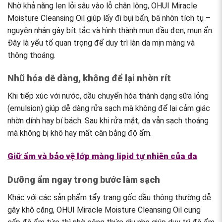
Nhờ khả năng len lỏi sâu vào lỗ chân lông, OHUI Miracle
Moisture Cleansing Oil giúp lấy đi bụi bẩn, bã nhờn tích tụ –
nguyên nhân gây bít tắc và hình thành mụn đầu đen, mụn ẩn.
Đây là yếu tố quan trọng để duy trì làn da mịn màng và
thông thoáng.
Nhũ hóa dễ dàng, không để lại nhờn rít
Khi tiếp xúc với nước, dầu chuyển hóa thành dạng sữa lỏng
(emulsion) giúp dễ dàng rửa sạch mà không để lại cảm giác
nhờn dính hay bí bách. Sau khi rửa mặt, da vẫn sạch thoáng
mà không bị khô hay mất cân bằng độ ẩm.
Giữ ẩm và bảo vệ lớp màng lipid tự nhiên của da
Dưỡng ẩm ngay trong bước làm sạch
Khác với các sản phẩm tẩy trang gốc dầu thông thường dễ
gây khô căng, OHUI Miracle Moisture Cleansing Oil cung