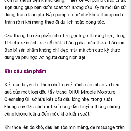
còn lại, thuận tiện khi sử dụng. Thiết kế vòi pump chắc chắn,
tiện dụng giúp bạn kiểm soát tốt lượng dầu lấy ra mỗi lần sử
dụng, tránh lãng phí. Nắp pump có cơ chế khóa thông minh,
tránh rò rỉ khi mang theo đi du lịch hoặc công tác.
Các thông tin sản phẩm như tên gọi, logo thương hiệu, dung
tích được in ánh bạc nổi bật, không phai màu theo thời gian.
Bao bì sản phẩm không chỉ đẹp mắt mà còn cực kỳ thực
dụng và phù hợp với người dùng hiện đại.
Kết cấu sản phẩm
Kết cấu là yếu tố then chốt quyết định cảm nhận và hiệu
quả của một loại dầu tẩy trang. OHUI Miracle Moisture
Cleansing Oil sở hữu kết cấu dầu lỏng nhẹ, trong suốt,
không quá đặc như một số dòng dầu truyền thống nhưng
cũng không loãng đến mức khó kiểm soát.
Khi thoa lên da khô, dầu lan tỏa mịn màng, dễ massage trên