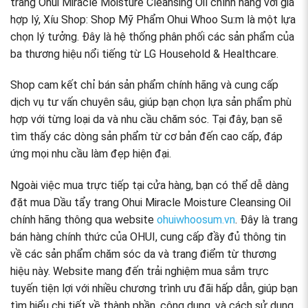
trang Ohui Miracle Moisture Cleansing Oil chính hãng với giá
hợp lý, Xíu Shop: Shop Mỹ Phẩm Ohui Whoo Su:m là một lựa
chọn lý tưởng. Đây là hệ thống phân phối các sản phẩm của
ba thương hiệu nổi tiếng từ LG Household & Healthcare.
Shop cam kết chỉ bán sản phẩm chính hãng và cung cấp
dịch vụ tư vấn chuyên sâu, giúp bạn chọn lựa sản phẩm phù
hợp với từng loại da và nhu cầu chăm sóc. Tại đây, bạn sẽ
tìm thấy các dòng sản phẩm từ cơ bản đến cao cấp, đáp
ứng mọi nhu cầu làm đẹp hiện đại.
Ngoài việc mua trực tiếp tại cửa hàng, bạn có thể dễ dàng
đặt mua Dầu tẩy trang Ohui Miracle Moisture Cleansing Oil
chính hãng thông qua website
ohuiwhoosum.vn
. Đây là trang
bán hàng chính thức của OHUI, cung cấp đầy đủ thông tin
về các sản phẩm chăm sóc da và trang điểm từ thương
hiệu này. Website mang đến trải nghiệm mua sắm trực
tuyến tiện lợi với nhiều chương trình ưu đãi hấp dẫn, giúp bạn
tìm hiểu chi tiết về thành phần, công dụng, và cách sử dụng