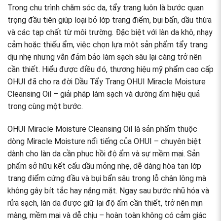
Trong chu trình chăm sóc da, tẩy trang luôn là bước quan
trọng đầu tiên giúp loại bỏ lớp trang điểm, bụi bẩn, dầu thừa
và các tạp chất từ môi trường. Đặc biệt với làn da khô, nhạy
cảm hoặc thiếu ẩm, việc chọn lựa một sản phẩm tẩy trang
dịu nhẹ nhưng vẫn đảm bảo làm sạch sâu lại càng trở nên
cần thiết. Hiểu được điều đó, thương hiệu mỹ phẩm cao cấp
OHUI đã cho ra đời Dầu Tẩy Trang OHUI Miracle Moisture
Cleansing Oil – giải pháp làm sạch và dưỡng ẩm hiệu quả
trong cùng một bước.
OHUI Miracle Moisture Cleansing Oil là sản phẩm thuộc
dòng Miracle Moisture nổi tiếng của OHUI – chuyên biệt
dành cho làn da cần phục hồi độ ẩm và sự mềm mại. Sản
phẩm sở hữu kết cấu dầu mỏng nhẹ, dễ dàng hòa tan lớp
trang điểm cứng đầu và bụi bẩn sâu trong lỗ chân lông mà
không gây bít tắc hay nặng mặt. Ngay sau bước nhũ hóa và
rửa sạch, làn da được giữ lại độ ẩm cần thiết, trở nên mịn
màng, mềm mại và dễ chịu – hoàn toàn không có cảm giác