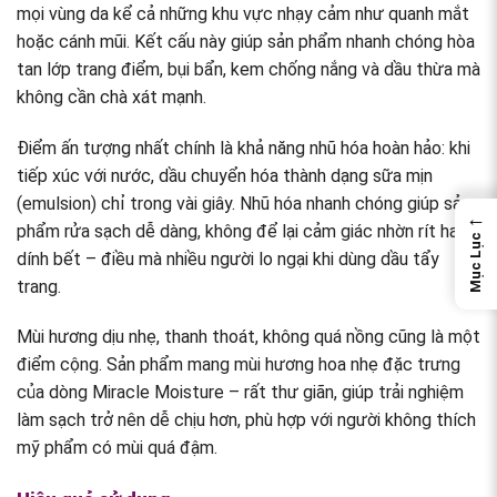
mọi vùng da kể cả những khu vực nhạy cảm như quanh mắt
hoặc cánh mũi. Kết cấu này giúp sản phẩm nhanh chóng hòa
tan lớp trang điểm, bụi bẩn, kem chống nắng và dầu thừa mà
không cần chà xát mạnh.
Điểm ấn tượng nhất chính là khả năng nhũ hóa hoàn hảo: khi
tiếp xúc với nước, dầu chuyển hóa thành dạng sữa mịn
(emulsion) chỉ trong vài giây. Nhũ hóa nhanh chóng giúp sản
←
phẩm rửa sạch dễ dàng, không để lại cảm giác nhờn rít hay
Mục Lục
dính bết – điều mà nhiều người lo ngại khi dùng dầu tẩy
trang.
Mùi hương dịu nhẹ, thanh thoát, không quá nồng cũng là một
điểm cộng. Sản phẩm mang mùi hương hoa nhẹ đặc trưng
của dòng Miracle Moisture – rất thư giãn, giúp trải nghiệm
làm sạch trở nên dễ chịu hơn, phù hợp với người không thích
mỹ phẩm có mùi quá đậm.