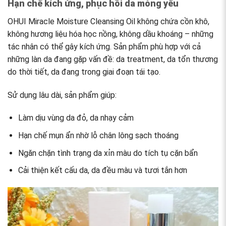
Hạn chế kích ứng, phục hồi da mỏng yếu
OHUI Miracle Moisture Cleansing Oil không chứa cồn khô,
không hương liệu hóa học nồng, không dầu khoáng – những
tác nhân có thể gây kích ứng. Sản phẩm phù hợp với cả
những làn da đang gặp vấn đề: da treatment, da tổn thương
do thời tiết, da đang trong giai đoạn tái tạo.
Sử dụng lâu dài, sản phẩm giúp:
Làm dịu vùng da đỏ, da nhạy cảm
Hạn chế mụn ẩn nhờ lỗ chân lông sạch thoáng
Ngăn chặn tình trạng da xỉn màu do tích tụ cặn bẩn
Cải thiện kết cấu da, da đều màu và tươi tắn hơn