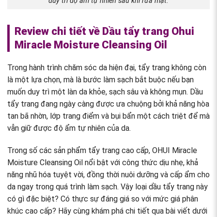
duy trì độ ẩm tự nhiên sau khi rửa mặt.
Review chi tiết về Dầu tẩy trang Ohui
Miracle Moisture Cleansing Oil
Trong hành trình chăm sóc da hiện đại, tẩy trang không còn
là một lựa chọn, mà là bước làm sạch bắt buộc nếu bạn
muốn duy trì một làn da khỏe, sạch sâu và không mụn. Dầu
tẩy trang đang ngày càng được ưa chuộng bởi khả năng hòa
tan bã nhờn, lớp trang điểm và bụi bẩn một cách triệt để mà
vẫn giữ được độ ẩm tự nhiên của da.
Trong số các sản phẩm tẩy trang cao cấp, OHUI Miracle
Moisture Cleansing Oil nổi bật với công thức dịu nhẹ, khả
năng nhũ hóa tuyệt vời, đồng thời nuôi dưỡng và cấp ẩm cho
da ngay trong quá trình làm sạch. Vậy loại dầu tẩy trang này
có gì đặc biệt? Có thực sự đáng giá so với mức giá phân
khúc cao cấp? Hãy cùng khám phá chi tiết qua bài viết dưới