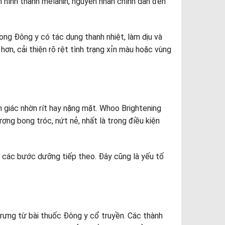
h hình thành melanin, nguyên nhân chính dẫn đến
ng Đông y có tác dụng thanh nhiệt, làm dịu và
ơn, cải thiện rõ rệt tình trạng xỉn màu hoặc vùng
 giác nhờn rít hay nặng mặt. Whoo Brightening
ng bong tróc, nứt nẻ, nhất là trong điều kiện
ừ các bước dưỡng tiếp theo. Đây cũng là yếu tố
rưng từ bài thuốc Đông y cổ truyền. Các thành