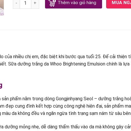
Sữa dưỡng Whoo trắng da quantity
Thêm vào giỏ hàng
MUA NG
lo của nhiều chị em, đặc biệt khi bước qua tuổi 25. Để cải thiện
hiết. Sữa dưỡng trắng da Whoo Brightening Emulsion chính là lựa
g
à sản phẩm nằm trong dòng Gongjinhyang Seol – dưỡng trắng h
làm đẹp cung đình kết hợp cùng công nghệ hiện đại, sản phẩm ma
ng màu da không đều và ngăn ngừa tình trạng sạm nám từ sâu bên
ữa dưỡng mỏng nhẹ, dễ dàng thẩm thấu vào da mà không gây cảm g