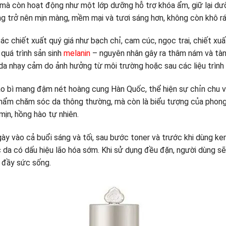
 mà còn hoạt động như một lớp dưỡng hỗ trợ khóa ẩm, giữ lại dư
ng trở nên mịn màng, mềm mại và tươi sáng hơn, không còn khô r
c chiết xuất quý giá như bạch chỉ, cam cúc, ngọc trai, chiết x
 quá trình sản sinh
melanin
– nguyên nhân gây ra thâm nám và tà
, da nhạy cảm do ảnh hưởng từ môi trường hoặc sau các liệu trìn
bao bì mang đậm nét hoàng cung Hàn Quốc, thể hiện sự chỉn chu 
hẩm chăm sóc da thông thường, mà còn là biểu tượng của phong 
mịn, hồng hào tự nhiên.
y vào cả buổi sáng và tối, sau bước toner và trước khi dùng ke
c da có dấu hiệu lão hóa sớm. Khi sử dụng đều đặn, người dùng s
 đầy sức sống.