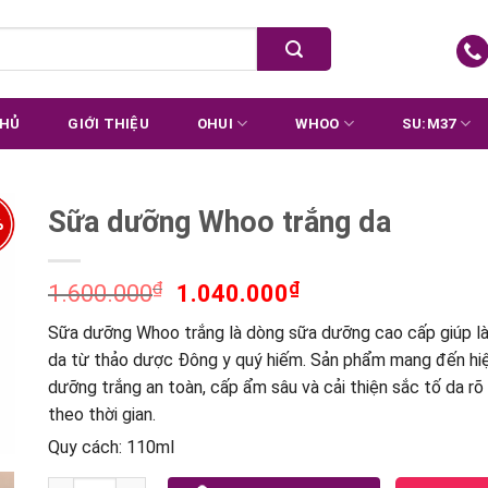
CHỦ
GIỚI THIỆU
OHUI
WHOO
SU:M37
Sữa dưỡng Whoo trắng da
%
₫
₫
1.600.000
1.040.000
Sữa dưỡng Whoo trắng là dòng sữa dưỡng cao cấp giúp l
da từ thảo dược Đông y quý hiếm. Sản phẩm mang đến hi
dưỡng trắng an toàn, cấp ẩm sâu và cải thiện sắc tố da rõ
theo thời gian.
Quy cách: 110ml