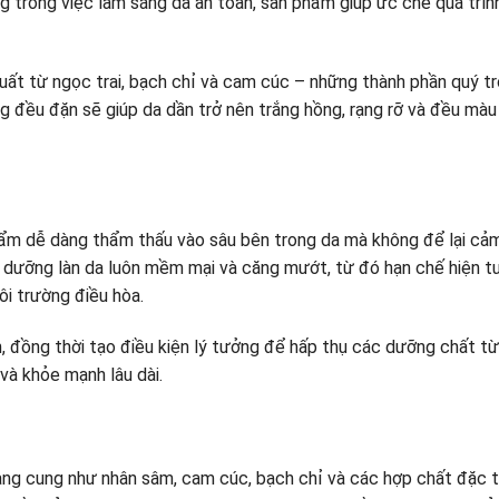
ng trong việc làm sáng da an toàn, sản phẩm giúp ức chế quá trìn
t từ ngọc trai, bạch chỉ và cam cúc – những thành phần quý tro
 đều đặn sẽ giúp da dần trở nên trắng hồng, rạng rỡ và đều màu h
ẩm dễ dàng thẩm thấu vào sâu bên trong da mà không để lại cảm
dưỡng làn da luôn mềm mại và căng mướt, từ đó hạn chế hiện tượ
ôi trường điều hòa.
, đồng thời tạo điều kiện lý tưởng để hấp thụ các dưỡng chất t
 và khỏe mạnh lâu dài.
g cung như nhân sâm, cam cúc, bạch chỉ và các hợp chất đặc t