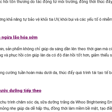
c hồi tổn thương do tác động từ môi trường, đồng thời thúc đẩy
 khả năng tự bảo vệ khỏi tia UV, khói bụi và các yếu tố ô nhiễm
n ngừa lão hóa sớm
anin, sản phẩm không chỉ giúp da sáng dần lên theo thời gian mà
g và phục hồi còn giúp làn da có độ đàn hồi tốt hơn, giảm thiểu 
ăng cường tuần hoàn máu dưới da, thúc đẩy quá trình tái tạo tế 
bước dưỡng tiếp theo
chu trình chăm sóc da, sữa dưỡng trắng da Whoo Brightening E
 mỏng nhẹ giúp da dễ hấp thụ, đồng thời làm mềm bề mặt, tạo đ