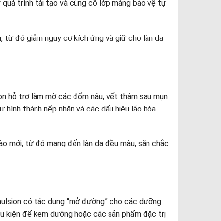
 quá trình tái tạo và củng cố lớp màng bảo vệ tự
, từ đó giảm nguy cơ kích ứng và giữ cho làn da
 còn hỗ trợ làm mờ các đốm nâu, vết thâm sau mụn
sự hình thành nếp nhăn và các dấu hiệu lão hóa
bào mới, từ đó mang đến làn da đều màu, săn chắc
mulsion có tác dụng “mở đường” cho các dưỡng
iều kiện để kem dưỡng hoặc các sản phẩm đặc trị