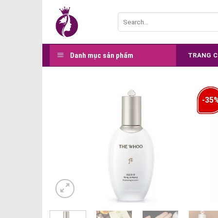
Skip
Search
to
for:
content
Danh mục sản phẩm
TRANG 
-35