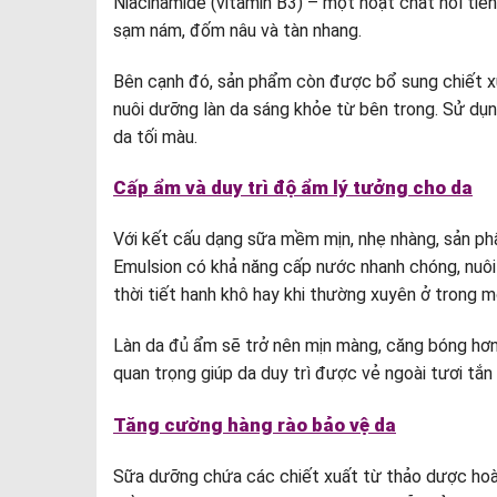
Niacinamide (vitamin B3) – một hoạt chất nổi tiế
sạm nám, đốm nâu và tàn nhang.
Bên cạnh đó, sản phẩm còn được bổ sung chiết xuấ
nuôi dưỡng làn da sáng khỏe từ bên trong. Sử dụng
da tối màu.
Cấp ẩm và duy trì độ ẩm lý tưởng cho da
Với kết cấu dạng sữa mềm mịn, nhẹ nhàng, sản ph
Emulsion có khả năng cấp nước nhanh chóng, nuôi 
thời tiết hanh khô hay khi thường xuyên ở trong m
Làn da đủ ẩm sẽ trở nên mịn màng, căng bóng hơn
quan trọng giúp da duy trì được vẻ ngoài tươi tắn
Tăng cường hàng rào bảo vệ da
Sữa dưỡng chứa các chiết xuất từ thảo dược hoàn