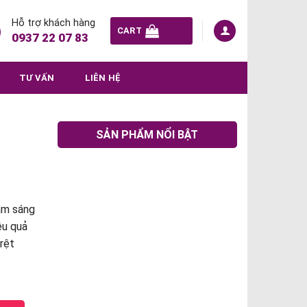
Hỗ trợ khách hàng
CART
0937 22 07 83
TƯ VẤN
LIÊN HỆ
SẢN PHẨM NỔI BẬT
àm sáng
ệu quả
 rệt