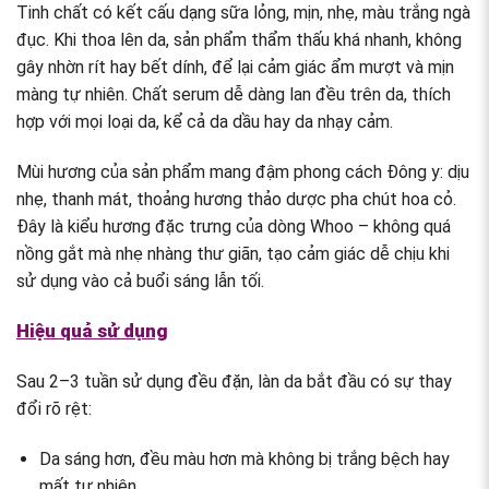
Tinh chất có kết cấu dạng sữa lỏng, mịn, nhẹ, màu trắng ngà
đục. Khi thoa lên da, sản phẩm thẩm thấu khá nhanh, không
gây nhờn rít hay bết dính, để lại cảm giác ẩm mượt và mịn
màng tự nhiên. Chất serum dễ dàng lan đều trên da, thích
hợp với mọi loại da, kể cả da dầu hay da nhạy cảm.
Mùi hương của sản phẩm mang đậm phong cách Đông y: dịu
nhẹ, thanh mát, thoảng hương thảo dược pha chút hoa cỏ.
Đây là kiểu hương đặc trưng của dòng Whoo – không quá
nồng gắt mà nhẹ nhàng thư giãn, tạo cảm giác dễ chịu khi
sử dụng vào cả buổi sáng lẫn tối.
Hiệu quả sử dụng
Sau 2–3 tuần sử dụng đều đặn, làn da bắt đầu có sự thay
đổi rõ rệt:
Da sáng hơn, đều màu hơn mà không bị trắng bệch hay
mất tự nhiên.