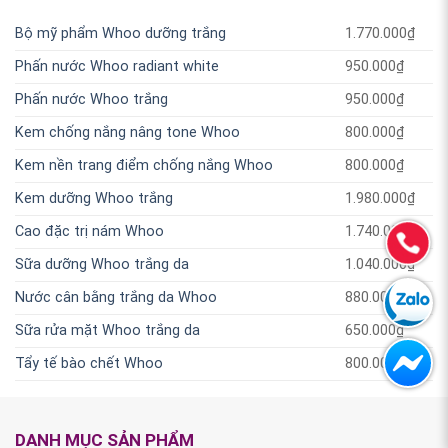
Bộ mỹ phẩm Whoo dưỡng trắng
1.770.000
₫
Phấn nước Whoo radiant white
950.000
₫
Phấn nước Whoo trắng
950.000
₫
Kem chống nắng nâng tone Whoo
800.000
₫
Kem nền trang điểm chống nắng Whoo
800.000
₫
Kem dưỡng Whoo trắng
1.980.000
₫
Cao đặc trị nám Whoo
1.740.000
₫
Sữa dưỡng Whoo trắng da
1.040.000
₫
Nước cân bằng trắng da Whoo
880.000
₫
Sữa rửa mặt Whoo trắng da
650.000
₫
Tẩy tế bào chết Whoo
800.000
₫
DANH MỤC SẢN PHẨM