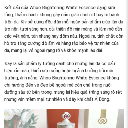
Kết cấu của Whoo Brightening White Essence dạng sữa
lỏng, thấm nhanh, không gây cảm giác nhờn rít hay bí bách
trên da. Khi sử dụng đều đặn mỗi ngày, sản phẩm giúp làn da
trở nên tươi sáng hơn, cải thiện độ mịn màng và làm mờ dần
các vết nám, tàn nhang hay đốm nâu. Ngoài ra, tinh chất còn
hỗ trợ tăng cường độ ẩm và hàng rào bảo vệ tự nhiên của
da, mang lại vẻ ngoài rạng rỡ và khỏe mạnh lâu dài.
Đây là sản phẩm lý tưởng dành cho những làn da có dấu
hiệu xỉn màu, thiếu sức sống hoặc bị ảnh hưởng bởi môi
trường, ánh nắng. Whoo Brightening White Essence không
chỉ hướng đến vẻ đẹp bề ngoài mà còn chú trọng nuôi
dưỡng sâu từ bên trong, mang lại hiệu quả trắng sáng rõ rệt
nhưng vẫn mềm mại, tự nhiên và đầy khí chất Á Đông.