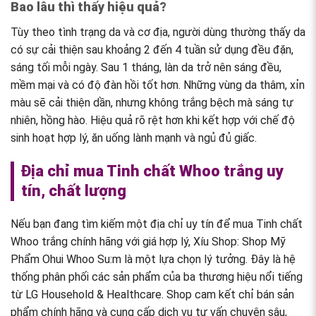
Bao lâu thì thấy hiệu quả?
Tùy theo tình trạng da và cơ địa, người dùng thường thấy da
có sự cải thiện sau khoảng 2 đến 4 tuần sử dụng đều đặn,
sáng tối mỗi ngày. Sau 1 tháng, làn da trở nên sáng đều,
mềm mại và có độ đàn hồi tốt hơn. Những vùng da thâm, xỉn
màu sẽ cải thiện dần, nhưng không trắng bệch mà sáng tự
nhiên, hồng hào. Hiệu quả rõ rệt hơn khi kết hợp với chế độ
sinh hoạt hợp lý, ăn uống lành mạnh và ngủ đủ giấc.
Địa chỉ mua Tinh chất Whoo trắng uy
tín, chất lượng
Nếu bạn đang tìm kiếm một địa chỉ uy tín để mua Tinh chất
Whoo trắng chính hãng với giá hợp lý, Xíu Shop: Shop Mỹ
Phẩm Ohui Whoo Su:m là một lựa chọn lý tưởng. Đây là hệ
thống phân phối các sản phẩm của ba thương hiệu nổi tiếng
từ LG Household & Healthcare. Shop cam kết chỉ bán sản
phẩm chính hãng và cung cấp dịch vụ tư vấn chuyên sâu,