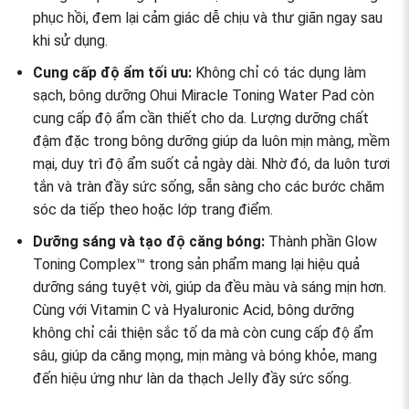
phục hồi, đem lại cảm giác dễ chịu và thư giãn ngay sau
khi sử dụng.
Cung cấp độ ẩm tối ưu:
Không chỉ có tác dụng làm
sạch, bông dưỡng Ohui Miracle Toning Water Pad còn
cung cấp độ ẩm cần thiết cho da. Lượng dưỡng chất
đậm đặc trong bông dưỡng giúp da luôn mịn màng, mềm
mại, duy trì độ ẩm suốt cả ngày dài. Nhờ đó, da luôn tươi
tắn và tràn đầy sức sống, sẵn sàng cho các bước chăm
sóc da tiếp theo hoặc lớp trang điểm.
Dưỡng sáng và tạo độ căng bóng:
Thành phần Glow
Toning Complex™ trong sản phẩm mang lại hiệu quả
dưỡng sáng tuyệt vời, giúp da đều màu và sáng mịn hơn.
Cùng với Vitamin C và Hyaluronic Acid, bông dưỡng
không chỉ cải thiện sắc tố da mà còn cung cấp độ ẩm
sâu, giúp da căng mọng, mịn màng và bóng khỏe, mang
đến hiệu ứng như làn da thạch Jelly đầy sức sống.