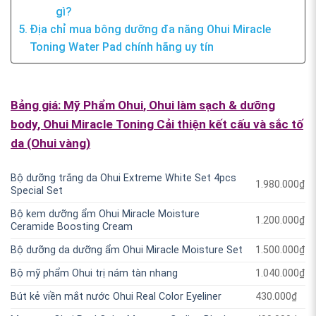
gì?
Địa chỉ mua bông dưỡng đa năng Ohui Miracle
Toning Water Pad chính hãng uy tín
Bảng giá:
Mỹ Phẩm Ohui
,
Ohui làm sạch & dưỡng
body
,
Ohui Miracle Toning Cải thiện kết cấu và sắc tố
da (Ohui vàng)
Bộ dưỡng trắng da Ohui Extreme White Set 4pcs
1.980.000
₫
Special Set
Bộ kem dưỡng ẩm Ohui Miracle Moisture
1.200.000
₫
Ceramide Boosting Cream
Bộ dưỡng da dưỡng ẩm Ohui Miracle Moisture Set
1.500.000
₫
Bộ mỹ phẩm Ohui trị nám tàn nhang
1.040.000
₫
Bút kẻ viền mắt nước Ohui Real Color Eyeliner
430.000
₫