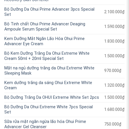
Bộ Dưỡng Da Ohui Prime Advancer 3pcs Special
2.100.000
₫
Set
Bộ Tinh chất Ohui Prime Advancer Deaging
1.590.000
₫
Ampoule Serum⁣ Special Set
Kem Dưỡng Mắt Ngăn Lão Hóa Ohui Prime
1.830.000
₫
Advancer Eye Cream
Bộ Kem Dưỡng Trắng Da Ohui Extreme White
1.500.000
₫
Cream 50ml + 20ml Special Set
Mặt nạ ngủ dưỡng trắng da Ohui Extreme White
970.000
₫
Sleeping Mask
Kem dưỡng trắng da sáng Ohui Extreme White
1.320.000
₫
Cream
Bộ Dưỡng Trắng Da OHUI Extreme White Set 2pcs
1.500.000
₫
Bộ Dưỡng Da Ohui Extreme White 7pcs Special
1.680.000
₫
Set
Sữa rửa mặt ngăn ngừa lão hóa Ohui Prime
750.000
₫
Advancer Gel Cleanser