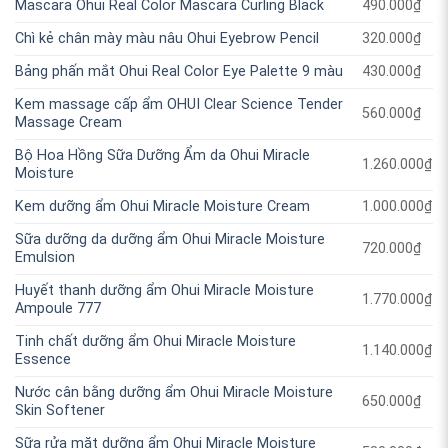
Mascara Ohui Real Color Mascara Curling Black
490.000
₫
Chì kẻ chân mày màu nâu Ohui Eyebrow Pencil
320.000
₫
Bảng phấn mắt Ohui Real Color Eye Palette 9 màu
430.000
₫
Kem massage cấp ẩm OHUI Clear Science Tender
560.000
₫
Massage Cream
Bộ Hoa Hồng Sữa Dưỡng Ẩm da Ohui Miracle
1.260.000
₫
Moisture
Kem dưỡng ẩm Ohui Miracle Moisture Cream
1.000.000
₫
Sữa dưỡng da dưỡng ẩm Ohui Miracle Moisture
720.000
₫
Emulsion
Huyết thanh dưỡng ẩm Ohui Miracle Moisture
1.770.000
₫
Ampoule 777
Tinh chất dưỡng ẩm Ohui Miracle Moisture
1.140.000
₫
Essence
Nước cân bằng dưỡng ẩm Ohui Miracle Moisture
650.000
₫
Skin Softener
Sữa rửa mặt dưỡng ẩm Ohui Miracle Moisture