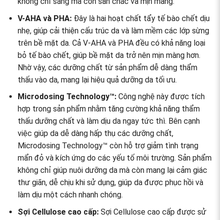
không chỉ sáng mà còn săn chắc và mịn màng.
V-AHA và PHA:
Đây là hai hoạt chất tẩy tế bào chết dịu
nhẹ, giúp cải thiện cấu trúc da và làm mềm các lớp sừng
trên bề mặt da. Cả V-AHA và PHA đều có khả năng loại
bỏ tế bào chết, giúp bề mặt da trở nên mịn màng hơn.
Nhờ vậy, các dưỡng chất từ sản phẩm dễ dàng thẩm
thấu vào da, mang lại hiệu quả dưỡng da tối ưu.
Microdosing Technology™:
Công nghệ này được tích
hợp trong sản phẩm nhằm tăng cường khả năng thẩm
thấu dưỡng chất và làm dịu da ngay tức thì. Bên cạnh
việc giúp da dễ dàng hấp thụ các dưỡng chất,
Microdosing Technology™ còn hỗ trợ giảm tình trạng
mẩn đỏ và kích ứng do các yếu tố môi trường. Sản phẩm
không chỉ giúp nuôi dưỡng da mà còn mang lại cảm giác
thư giãn, dễ chịu khi sử dụng, giúp da được phục hồi và
làm dịu một cách nhanh chóng.
Sợi Cellulose cao cấp:
Sợi Cellulose cao cấp được sử