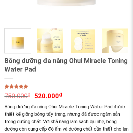
Bông dưỡng đa năng Ohui Miracle Toning
Water Pad
Rated
1
5.00
₫
₫
750.000
520.000
out of 5
based on
Bông dưỡng đa năng Ohui Miracle Toning Water Pad được
customer
rating
thiết kế giống bông tẩy trang, nhưng đã được ngâm sẵn
trong dưỡng chất. Với khả năng làm sạch dịu nhẹ, bông
dưỡng còn cung cấp độ ẩm và dưỡng chất cần thiết cho làn