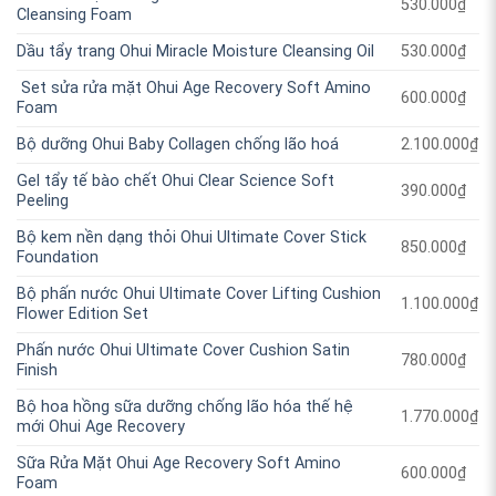
530.000
₫
Cleansing Foam
Dầu tẩy trang Ohui Miracle Moisture Cleansing Oil
530.000
₫
Set sửa rửa mặt Ohui Age Recovery Soft Amino
600.000
₫
Foam
Bộ dưỡng Ohui Baby Collagen chống lão hoá
2.100.000
₫
Gel tẩy tế bào chết Ohui Clear Science Soft
390.000
₫
Peeling
Bộ kem nền dạng thỏi Ohui Ultimate Cover Stick
850.000
₫
Foundation
Bộ phấn nước Ohui Ultimate Cover Lifting Cushion
1.100.000
₫
Flower Edition Set
Phấn nước Ohui Ultimate Cover Cushion Satin
780.000
₫
Finish
Bộ hoa hồng sữa dưỡng chống lão hóa thế hệ
1.770.000
₫
mới Ohui Age Recovery
Sữa Rửa Mặt Ohui Age Recovery Soft Amino
600.000
₫
Foam