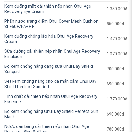
Kem dưỡng mắt cải thiện nếp nhăn Ohui Age
1.350.000
₫
Recovery Eye Cream
Phấn nước trang điểm Ohui Cover Mesh Cushion
850.000
₫
SPF50+/PA+++
Kem dưỡng chống lão hóa Ohui Age Recovery
1.470.000
₫
Cream
Sữa dưỡng cải thiện nếp nhăn Ohui Age Recovery
1.070.000
₫
Emulsion
Bộ kem chống nắng dạng sữa Ohui Day Shield
700.000
₫
Sunquid
Set kem chống nắng cho da mẫn cảm Ohui Day
690.000
₫
Shield Perfect Sun Red
Tinh chất cải thiện nếp nhăn Ohui Age Recovery
1.770.000
₫
Essence
Bộ kem chống nắng Ohui Day Shield Perfect Sun
690.000
₫
Black
Nước cân bằng cải thiện nếp nhăn Ohui Age
780.000
₫
Recovery Skin Softener