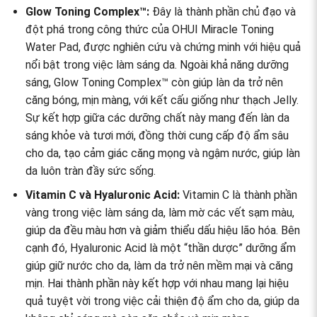
Glow Toning Complex™:
Đây là thành phần chủ đạo và
đột phá trong công thức của OHUI Miracle Toning
Water Pad, được nghiên cứu và chứng minh với hiệu quả
nổi bật trong việc làm sáng da. Ngoài khả năng dưỡng
sáng, Glow Toning Complex™ còn giúp làn da trở nên
căng bóng, mịn màng, với kết cấu giống như thạch Jelly.
Sự kết hợp giữa các dưỡng chất này mang đến làn da
sáng khỏe và tươi mới, đồng thời cung cấp độ ẩm sâu
cho da, tạo cảm giác căng mọng và ngậm nước, giúp làn
da luôn tràn đầy sức sống.
Vitamin C và Hyaluronic Acid:
Vitamin C là thành phần
vàng trong việc làm sáng da, làm mờ các vết sạm màu,
giúp da đều màu hơn và giảm thiểu dấu hiệu lão hóa. Bên
cạnh đó, Hyaluronic Acid là một “thần dược” dưỡng ẩm
giúp giữ nước cho da, làm da trở nên mềm mại và căng
mịn. Hai thành phần này kết hợp với nhau mang lại hiệu
quả tuyệt vời trong việc cải thiện độ ẩm cho da, giúp da