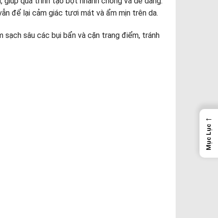
giúp quá trình tạo bọt nhanh chóng và dễ dàng.
ẫn để lại cảm giác tươi mát và ẩm mịn trên da.
m sạch sâu các bụi bẩn và cặn trang điểm, tránh
←
Mục Lục