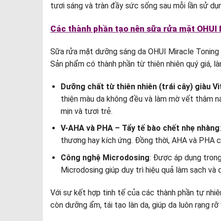
tươi sáng và tràn đầy sức sống sau mỗi lần sử dụ
Các thành phần tạo nên sữa rửa mặt OHUI
Sữa rửa mặt dưỡng sáng da OHUI Miracle Toning J
Sản phẩm có thành phần từ thiên nhiên quý giá, là
Dưỡng chất từ thiên nhiên (trái cây) giàu V
thiện màu da không đều và làm mờ vết thâm nám
mịn và tươi trẻ.
V-AHA và PHA – Tẩy tế bào chết nhẹ nhàng
thương hay kích ứng. Đồng thời, AHA và PHA cò
Công nghệ Microdosing
: Được áp dụng tron
Microdosing giúp duy trì hiệu quả làm sạch và
Với sự kết hợp tinh tế của các thành phần tự nhi
còn dưỡng ẩm, tái tạo làn da, giúp da luôn rạng r