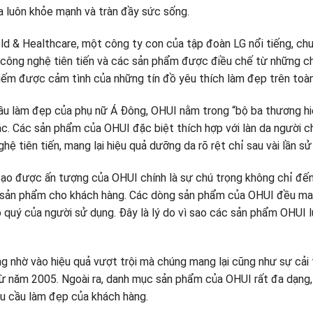
da luôn khỏe mạnh và tràn đầy sức sống.
d & Healthcare, một công ty con của tập đoàn LG nổi tiếng, c
g công nghệ tiên tiến và các sản phẩm được điều chế từ những c
iếm được cảm tình của những tín đồ yêu thích làm đẹp trên toàn 
cầu làm đẹp của phụ nữ Á Đông, OHUI nằm trong “bộ ba thương h
c. Các sản phẩm của OHUI đặc biệt thích hợp với làn da người c
hệ tiên tiến, mang lại hiệu quả dưỡng da rõ rệt chỉ sau vài lần sử
tạo được ấn tượng của OHUI chính là sự chú trọng không chỉ đế
 sản phẩm cho khách hàng. Các dòng sản phẩm của OHUI đều mang
o quý của người sử dụng. Đây là lý do vì sao các sản phẩm OHUI 
 nhờ vào hiệu quả vượt trội mà chúng mang lại cũng như sự cải 
 năm 2005. Ngoài ra, danh mục sản phẩm của OHUI rất đa dạng
u cầu làm đẹp của khách hàng.