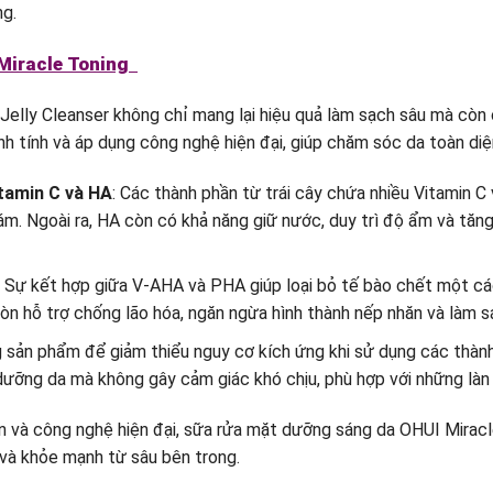
ng.
 Miracle Toning
elly Cleanser không chỉ mang lại hiệu quả làm sạch sâu mà còn c
nh tính và áp dụng công nghệ hiện đại, giúp chăm sóc da toàn diệ
itamin C và HA
: Các thành phần từ trái cây chứa nhiều Vitamin C 
. Ngoài ra, HA còn có khả năng giữ nước, duy trì độ ẩm và tăng
: Sự kết hợp giữa V-AHA và PHA giúp loại bỏ tế bào chết một cá
n hỗ trợ chống lão hóa, ngăn ngừa hình thành nếp nhăn và làm sá
g sản phẩm để giảm thiểu nguy cơ kích ứng khi sử dụng các thà
 dưỡng da mà không gây cảm giác khó chịu, phù hợp với những làn
ên và công nghệ hiện đại, sữa rửa mặt dưỡng sáng da OHUI Mirac
ỡ và khỏe mạnh từ sâu bên trong.