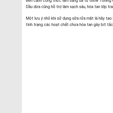
Bên cạnh công thức làm sáng da từ Glow Toning C
Dầu dừa cũng hỗ trợ làm sạch sâu, hòa tan lớp tr
Một lưu ý nhỏ khi sử dụng sữa rửa mặt là hãy tạo 
tình trạng các hoạt chất chưa hòa tan gây bít tắc