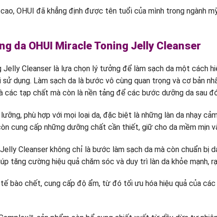
cao, OHUI đã khẳng định được tên tuổi của mình trong ngành mỹ
ng da OHUI Miracle Toning Jelly Cleanser
Jelly Cleanser là lựa chọn lý tưởng để làm sạch da một cách hi
hi sử dụng. Làm sạch da là bước vô cùng quan trọng và cơ bản nh
 và các tạp chất mà còn là nền tảng để các bước dưỡng da sau đó
ỡng, phù hợp với mọi loại da, đặc biệt là những làn da nhạy cảm
còn cung cấp những dưỡng chất cần thiết, giữ cho da mềm mịn v
elly Cleanser không chỉ là bước làm sạch da mà còn chuẩn bị d
úp tăng cường hiệu quả chăm sóc và duy trì làn da khỏe mạnh, rạ
 tế bào chết, cung cấp độ ẩm, từ đó tối ưu hóa hiệu quả của cá