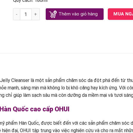
Quy cách:
180ml
Sữa Rửa Mặt Dưỡng Sáng Da Ohui Miracle Toning Jelly Cl
Thêm vào giỏ hàng
MUA NG
elly Cleanser là một sản phẩm chăm sóc da đột phá đến từ thươ
ỏe mạnh, sáng mịn mà không lo bị khô căng hay kích ứng. Với cô
hông chỉ giúp làm sạch sâu mà còn dưỡng da mềm mại và tươi sán
 Hàn Quốc cao cấp OHUI
 mỹ phẩm Hàn Quốc, được biết đến với các sản phẩm chăm sóc d
 hiện đại, OHUI tập trung vào việc nghiên cứu và cho ra mắt nhữn