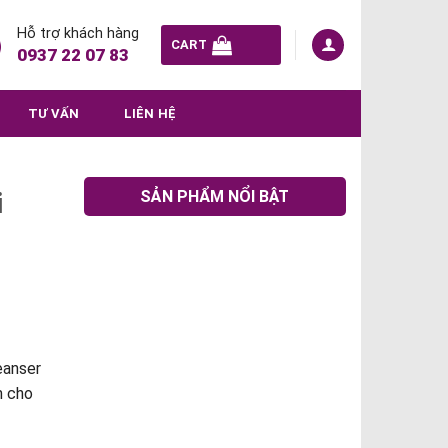
Hỗ trợ khách hàng
CART
0937 22 07 83
TƯ VẤN
LIÊN HỆ
SẢN PHẨM NỔI BẬT
i
eanser
m cho