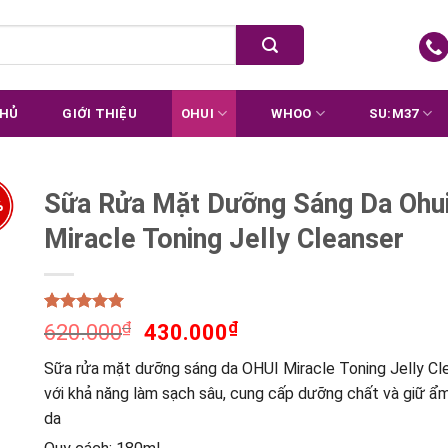
CHỦ
GIỚI THIỆU
OHUI
WHOO
SU:M37
Sữa Rửa Mặt Dưỡng Sáng Da Ohu
%
Miracle Toning Jelly Cleanser
Rated
1
5.00
₫
₫
620.000
430.000
out of 5
based on
Sữa rửa mặt dưỡng sáng da OHUI Miracle Toning Jelly Cl
customer
rating
với khả năng làm sạch sâu, cung cấp dưỡng chất và giữ ẩ
da