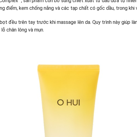
omplex™, sản phẩm còn bổ sung chiết xuất từ dầu dừa tự nhiên, 
ang điểm, kem chống nắng và các tạp chất có gốc dầu, trong khi v
bọt đều trên tay trước khi massage lên da. Quy trình này giúp là
 lỗ chân lông và mụn.